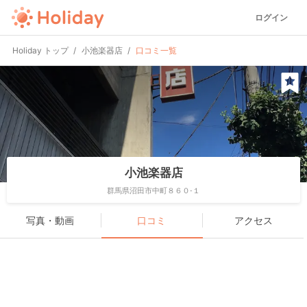
ログイン
Holiday トップ
小池楽器店
口コミ一覧
小池楽器店
群馬県沼田市中町８６０-１
写真・動画
口コミ
アクセス