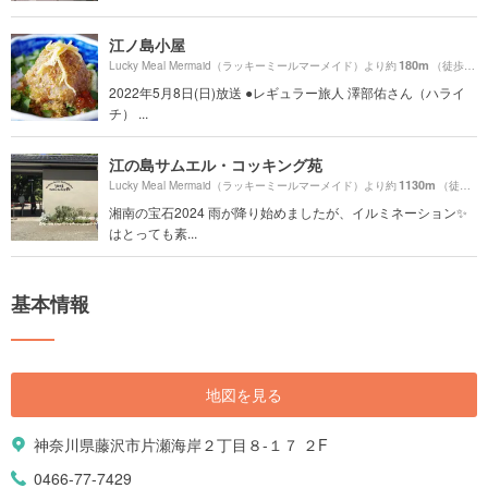
江ノ島小屋
180m
Lucky Meal Mermaid（ラッキーミールマーメイド）より約
（徒歩3分）
2022年5月8日(日)放送 ●レギュラー旅人 澤部佑さん（ハライ
チ） ...
江の島サムエル・コッキング苑
1130m
Lucky Meal Mermaid（ラッキーミールマーメイド）より約
（徒歩19分）
湘南の宝石2024 雨が降り始めましたが、イルミネーション✨
はとっても素...
基本情報
地図を見る
神奈川県藤沢市片瀬海岸２丁目８-１７ ２F
0466-77-7429