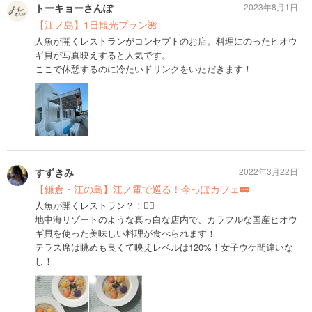
トーキョーさんぽ
2023年8月1日
【江ノ島】1日観光プラン🌺
人魚が開くレストランがコンセプトのお店。料理にのったヒオウ
ギ貝が写真映えすると人気です。
ここで休憩するのに冷たいドリンクをいただきます！
すずきみ
2022年3月22日
【鎌倉・江の島】江ノ電で巡る！今っぽカフェ🚃
人魚が開くレストラン？！🧜‍♀️
地中海リゾートのような真っ白な店内で、カラフルな国産ヒオウ
ギ貝を使った美味しい料理が食べられます！
テラス席は眺めも良くて映えレベルは120%！女子ウケ間違いな
し！