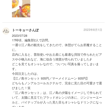
トーキョーさんぽ
2023年8月1日
2023/07/28
17時頃、編集部2人で訪問。
一通り江ノ島の観光をしてきたので、休憩がてらお邪魔すること
に。
店内に入ると、普段使いやお土産にも最適な貝殻で作られたピア
スや小物入れなど、海に似合う雑貨が売られていました♪
どこを見てもオシャレなので、ついつい写真を撮ってしまいま
す。
今回注文したのは、
【江ノ島サンセット 935円／マーメイドムーン 935円】
どちらもノンアルコールカクテルで、完全に見た目の可愛さで選
びました！笑
「江ノ島サンセット」は、江ノ島の夕陽をイメージして作られて
いて、太陽に見立てたブラッドオレンジの氷に、ジンジャーエー
ルと、パイナップルが入った見た目もオシャレなドリンクになっ
ています。