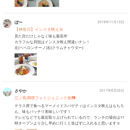
ぼー
2019年11月13日
【神奈川】インスタ映え🌼
見た目だけじゃなく味も最高💯
カラフルな貝殻はインスタ映え間違いナシ！
左(ペペロンチーノ)右(クラムチャウダー)
さやか
2017年8月26日
江ノ島満喫フォトジェニック旅📷
テラス席で食べるマーメイドスパゲティはインスタ映えはもちろ
ん、味もバッチリ美味しいです！
テレビなどでも最近取り上げられているので、ランチの場合は11
時オープンより少し早めに行くと並ばずに入れると思います☺︎