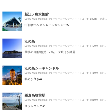
新江ノ島水族館
380m
Lucky Meal Mermaid（ラッキーミールマーメイド）より約
（徒歩7分）
2日目!!ペンギン🐧イルカショー🐬
江の島
1100m
Lucky Meal Mermaid（ラッキーミールマーメイド）より約
（徒歩19分）
最後の目的地は江ノ島。 夕焼けが綺麗。
江の島シーキャンドル
1130m
Lucky Meal Mermaid（ラッキーミールマーメイド）より約
（徒歩19分）
眺めが良き🌅
鎌倉高校前駅
1530m
Lucky Meal Mermaid（ラッキーミールマーメイド）より約
（徒歩26分）
スラムダンク🏀