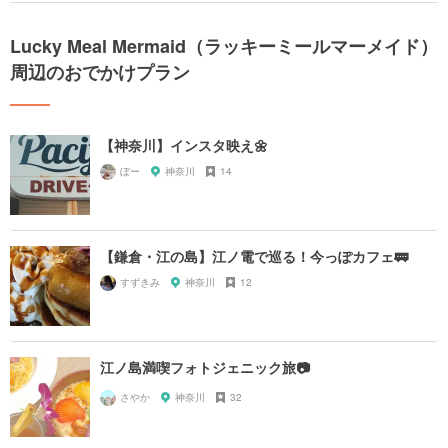
Lucky Meal Mermaid（ラッキーミールマーメイド）
周辺のおでかけプラン
【神奈川】インスタ映え🌼
ぼー
神奈川
14
【鎌倉・江の島】江ノ電で巡る！今っぽカフェ🚃
すずきみ
神奈川
12
江ノ島満喫フォトジェニック旅📷
さやか
神奈川
32