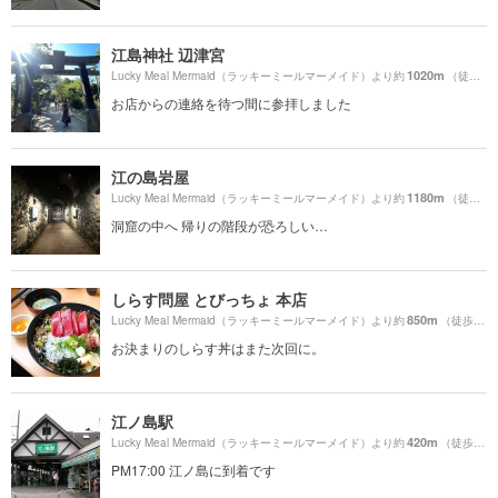
江島神社 辺津宮
1020m
Lucky Meal Mermaid（ラッキーミールマーメイド）より約
（徒歩17分）
お店からの連絡を待つ間に参拝しました
江の島岩屋
1180m
Lucky Meal Mermaid（ラッキーミールマーメイド）より約
（徒歩20分）
洞窟の中へ 帰りの階段が恐ろしい…
しらす問屋 とびっちょ 本店
850m
Lucky Meal Mermaid（ラッキーミールマーメイド）より約
（徒歩15分）
お決まりのしらす丼はまた次回に。
江ノ島駅
420m
Lucky Meal Mermaid（ラッキーミールマーメイド）より約
（徒歩7分）
PM17:00 江ノ島に到着です