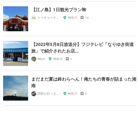
【江ノ島】1日観光プラン🌺
トーキョーさんぽ
神奈川
14
【2022年5月8日放送分】フジテレビ「なりゆき街道
旅」で紹介されたお店...
Ikkun
神奈川
1
まだまだ夏は終わらへん！俺たちの青春が詰まった湘
南
関西が好っきゃねん
神奈川
0