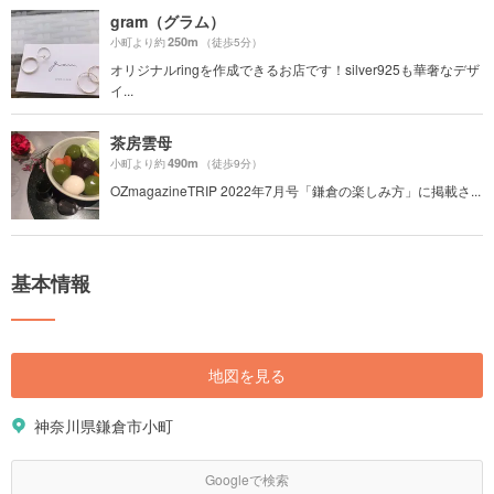
gram（グラム）
250m
小町より約
（徒歩5分）
オリジナルringを作成できるお店です！silver925も華奢なデザ
イ...
茶房雲母
490m
小町より約
（徒歩9分）
OZmagazineTRIP 2022年7月号「鎌倉の楽しみ方」に掲載さ...
基本情報
地図を見る
神奈川県鎌倉市小町
Googleで検索