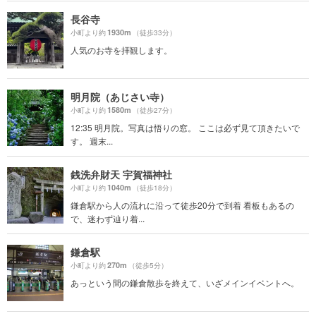
長谷寺
1930m
小町より約
（徒歩33分）
人気のお寺を拝観します。
明月院（あじさい寺）
1580m
小町より約
（徒歩27分）
12:35 明月院。写真は悟りの窓。 ここは必ず見て頂きたいで
す。 週末...
銭洗弁財天 宇賀福神社
1040m
小町より約
（徒歩18分）
鎌倉駅から人の流れに沿って徒歩20分で到着 看板もあるの
で、迷わず辿り着...
鎌倉駅
270m
小町より約
（徒歩5分）
あっという間の鎌倉散歩を終えて、いざメインイベントへ。