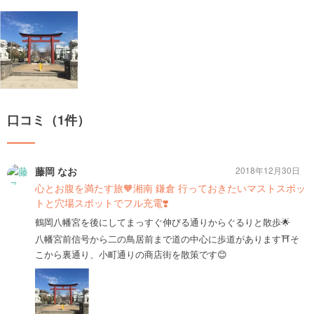
口コミ（1件）
藤岡 なお
2018年12月30日
心とお腹を満たす旅🧡湘南 鎌倉 行っておきたいマストスポッ
トと穴場スポットでフル充電❣️
鶴岡八幡宮を後にしてまっすぐ伸びる通りからぐるりと散歩🌟
八幡宮前信号から二の鳥居前まで道の中心に歩道があります⛩そ
こから裏通り、小町通りの商店街を散策です😊