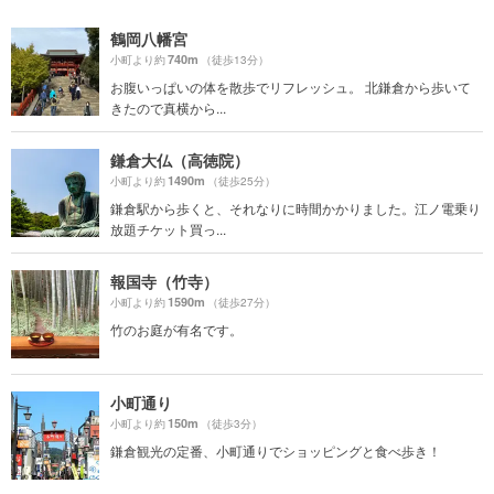
鶴岡八幡宮
740m
小町より約
（徒歩13分）
お腹いっぱいの体を散歩でリフレッシュ。 北鎌倉から歩いて
きたので真横から...
鎌倉大仏（高徳院）
1490m
小町より約
（徒歩25分）
鎌倉駅から歩くと、それなりに時間かかりました。江ノ電乗り
放題チケット買っ...
報国寺（竹寺）
1590m
小町より約
（徒歩27分）
竹のお庭が有名です。
小町通り
150m
小町より約
（徒歩3分）
鎌倉観光の定番、小町通りでショッピングと食べ歩き！