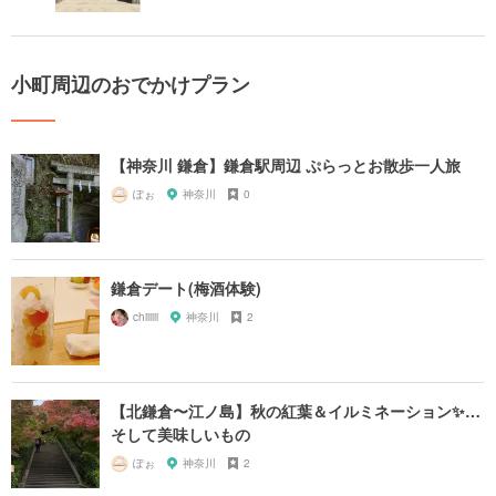
小町周辺のおでかけプラン
【神奈川 鎌倉】鎌倉駅周辺 ぷらっとお散歩一人旅
ぽぉ
神奈川
0
鎌倉デート(梅酒体験)
chiiiiii
神奈川
2
【北鎌倉〜江ノ島】秋の紅葉＆イルミネーション✨…
そして美味しいもの
ぽぉ
神奈川
2