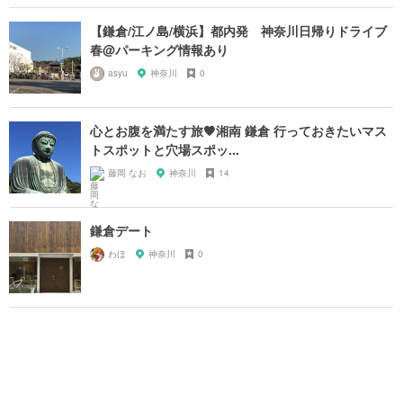
【鎌倉/江ノ島/横浜】都内発 神奈川日帰りドライブ
春@パーキング情報あり
asyu
神奈川
0
心とお腹を満たす旅🧡湘南 鎌倉 行っておきたいマス
トスポットと穴場スポッ...
藤岡 なお
神奈川
14
鎌倉デート
わほ
神奈川
0