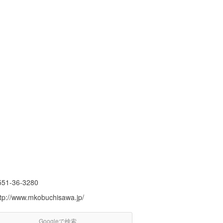
551-36-3280
ttp://www.mkobuchisawa.jp/
Googleで検索