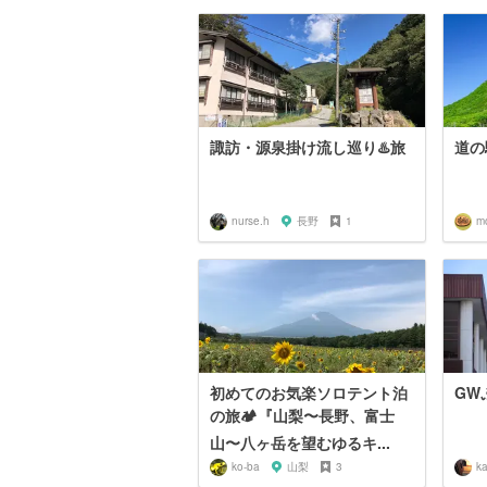
諏訪・源泉掛け流し巡り♨️旅
道の
nurse.h
長野
1
m
初めてのお気楽ソロテント泊
GW
の旅🏕『山梨〜長野、富士
山〜八ヶ岳を望むゆるキ...
ko-ba
山梨
3
ka