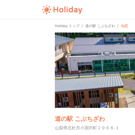
Holiday トップ
道の駅 こぶちざわ
地図
道の駅 こぶちざわ
山梨県北杜市小淵沢町２９６８-１