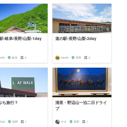
駅-岐阜/長野/山梨-1day
道の駅-長野/山梨-2day
orim
岐阜
0
morim
長野
2
ぷち旅行？
清里・野辺山一泊二日ドライ
ブ
ttze
長野
1
やす
長野
1