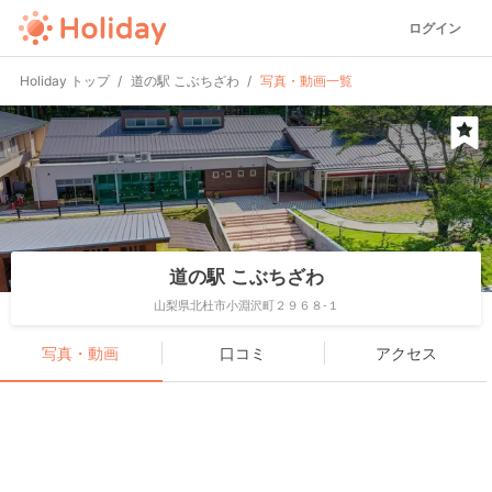
ログイン
Holiday トップ
道の駅 こぶちざわ
写真・動画一覧
道の駅 こぶちざわ
山梨県北杜市小淵沢町２９６８-１
写真・動画
口コミ
アクセス