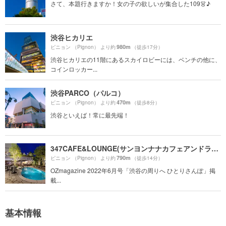
さて、本題行きますか！女の子の欲しいが集合した109👗♪
渋谷ヒカリエ
980m
ピニョン （Pignon） より約
（徒歩17分）
渋谷ヒカリエの11階にあるスカイロビーには、ベンチの他に、
コインロッカー...
渋谷PARCO（パルコ）
470m
ピニョン （Pignon） より約
（徒歩8分）
渋谷といえば！常に最先端！
347CAFE&LOUNGE(サンヨンナナカフェアンドラウンジ)
790m
ピニョン （Pignon） より約
（徒歩14分）
OZmagazine 2022年6月号「渋谷の周りへ ひとりさんぽ」掲
載...
基本情報