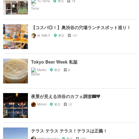
Yu Yama
東京
18
【コスパ◎！】奥渋谷の穴場ランチスポット巡り！
林 美帆子
東京
101
Tokyo Beer Week 私版
Mariko
東京
8
夜景が見える渋谷のカフェ調査🌃💖
Mimimi
東京
12
テラス テラス テラス！テラスは正義！
siddharthataka
東京
279