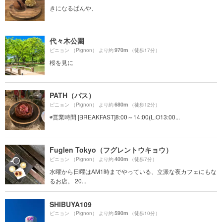
きになるぱんや、
代々木公園
970m
ピニョン （Pignon） より約
（徒歩17分）
桜を見に
PATH（パス）
680m
ピニョン （Pignon） より約
（徒歩12分）
◉営業時間 [BREAKFAST]8:00～14:00(L.O13:00...
Fuglen Tokyo（フグレントウキョウ）
400m
ピニョン （Pignon） より約
（徒歩7分）
水曜から日曜はAM1時までやっている、立派な夜カフェにもな
るお店。 20...
SHIBUYA109
590m
ピニョン （Pignon） より約
（徒歩10分）