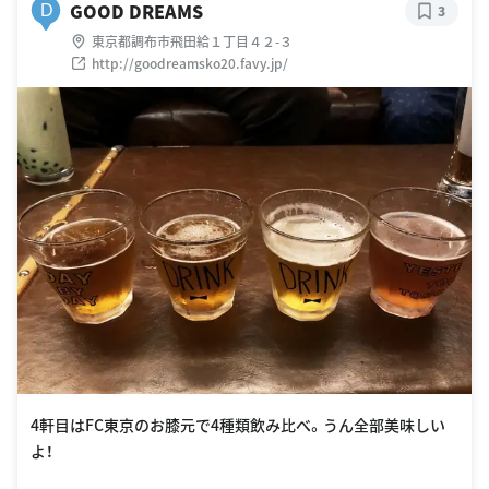
GOOD DREAMS
D
3
東京都調布市飛田給１丁目４２-３
http://goodreamsko20.favy.jp/
4軒目はFC東京のお膝元で4種類飲み比べ。うん全部美味しい
よ！