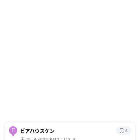
ビアハウスケン
E
6
東京都府中市宮町２丁目３-８