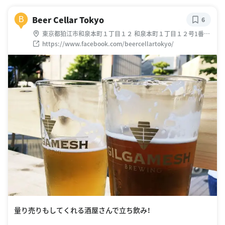
Beer Cellar Tokyo
B
6
東京都狛江市和泉本町１丁目１２ 和泉本町１丁目１２号1番地
豊栄狛江マンション １０１
https://www.facebook.com/beercellartokyo/
量り売りもしてくれる酒屋さんで立ち飲み！