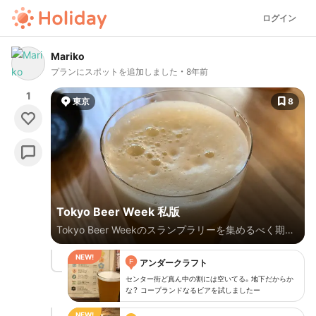
ログイン
Mariko
プランにスポットを追加しました
8年前
1
東京
8
Tokyo Beer Week 私版
Tokyo Beer Weekのスランプラリーを集めるべく期間
中に行ったお店をポチポチします
F
アンダークラフト
センター街ど真ん中の割には空いてる。地下だからか
な？ コープランドなるビアを試しましたー