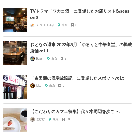
TVドラマ「ワカコ酒」に登場したお店リスト🍶seas
on6
チョココロネ
東京
2
おとなの週末 2022年5月「ゆるりと中華食堂」の掲載
店舗vol.1
Ikkun
東京
3
「吉田類の酒場放浪記」に登場したスポットvol.5
kiko
東京
2
【こだわりのカフェ特集】代々木周辺を歩こ〜♫
まゆゆ
東京
18