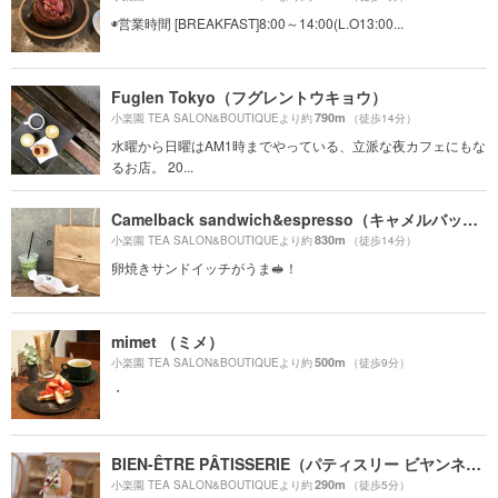
◉営業時間 [BREAKFAST]8:00～14:00(L.O13:00...
Fuglen Tokyo（フグレントウキョウ）
790m
小楽園 TEA SALON&BOUTIQUEより約
（徒歩14分）
水曜から日曜はAM1時までやっている、立派な夜カフェにもな
るお店。 20...
Camelback sandwich&espresso（キャメルバック サンドウィッチ&エスプレッソ）
830m
小楽園 TEA SALON&BOUTIQUEより約
（徒歩14分）
卵焼きサンドイッチがうま🥪！
mimet （ミメ）
500m
小楽園 TEA SALON&BOUTIQUEより約
（徒歩9分）
・
BIEN-ÊTRE PÂTISSERIE（パティスリー ビヤンネートル）
290m
小楽園 TEA SALON&BOUTIQUEより約
（徒歩5分）