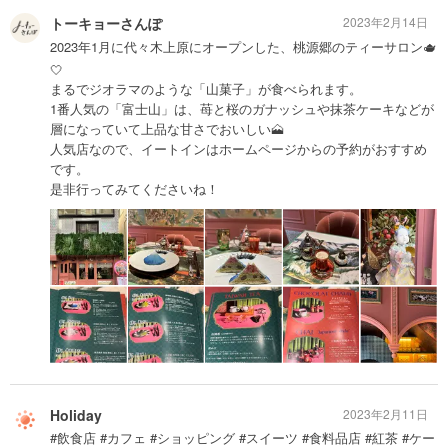
トーキョーさんぽ
2023年2月14日
2023年1月に代々木上原にオープンした、桃源郷のティーサロン🫖
🤍
まるでジオラマのような「山菓子」が食べられます。
1番人気の「富士山」は、苺と桜のガナッシュや抹茶ケーキなどが
層になっていて上品な甘さでおいしい🗻
人気店なので、イートインはホームページからの予約がおすすめ
です。
是非行ってみてくださいね！
Holiday
2023年2月11日
#飲食店 #カフェ #ショッピング #スイーツ #食料品店 #紅茶 #ケー