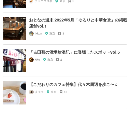
チョココロネ
東京
2
おとなの週末 2022年5月「ゆるりと中華食堂」の掲載
店舗vol.1
Ikkun
東京
3
「吉田類の酒場放浪記」に登場したスポットvol.5
kiko
東京
2
【こだわりのカフェ特集】代々木周辺を歩こ〜♫
まゆゆ
東京
18