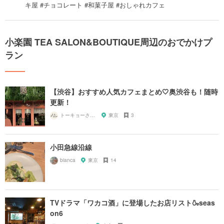
キ屋 #チョコレート #和菓子屋 #おしゃれカフェ
小楽園 TEA SALON&BOUTIQUE周辺のおでかけプ
ラン
【渋谷】おすすめ人気カフェまとめ🤍奥渋谷も！随時
更新！
トーキョーさんぽ
東京
3
小田急線沿線
bianca
東京
14
TVドラマ「ワカコ酒」に登場したお店リスト🍶seas
on6