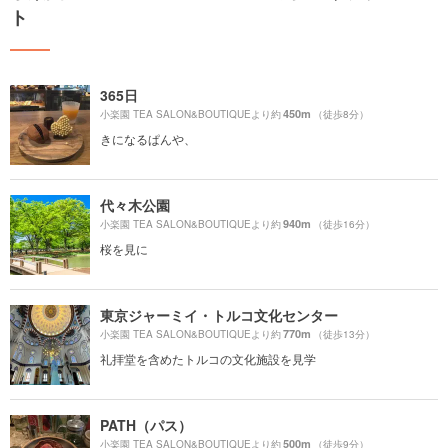
ト
365日
450m
小楽園 TEA SALON&BOUTIQUEより約
（徒歩8分）
きになるぱんや、
代々木公園
940m
小楽園 TEA SALON&BOUTIQUEより約
（徒歩16分）
桜を見に
東京ジャーミイ・トルコ文化センター
770m
小楽園 TEA SALON&BOUTIQUEより約
（徒歩13分）
礼拝堂を含めたトルコの文化施設を見学
PATH（パス）
500m
小楽園 TEA SALON&BOUTIQUEより約
（徒歩9分）