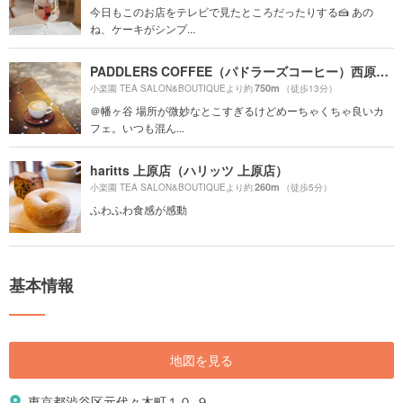
今日もこのお店をテレビで見たところだったりする🍰 あの
ね、ケーキがシンプ...
PADDLERS COFFEE（パドラーズコーヒー）西原本店
750m
小楽園 TEA SALON&BOUTIQUEより約
（徒歩13分）
＠幡ヶ谷 場所が微妙なとこすぎるけどめーちゃくちゃ良いカ
フェ。いつも混ん...
haritts 上原店（ハリッツ 上原店）
260m
小楽園 TEA SALON&BOUTIQUEより約
（徒歩5分）
ふわふわ食感が感動
基本情報
地図を見る
東京都渋谷区元代々木町１０-９