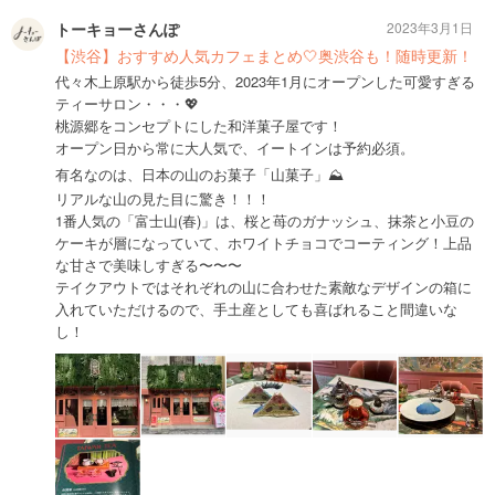
トーキョーさんぽ
2023年3月1日
【渋谷】おすすめ人気カフェまとめ🤍奥渋谷も！随時更新！
代々木上原駅から徒歩5分、2023年1月にオープンした可愛すぎる
ティーサロン・・・💖
桃源郷をコンセプトにした和洋菓子屋です！
オープン日から常に大人気で、イートインは予約必須。
有名なのは、日本の山のお菓子「山菓子」⛰
リアルな山の見た目に驚き！！！
1番人気の「富士山(春)」は、桜と苺のガナッシュ、抹茶と小豆の
ケーキが層になっていて、ホワイトチョコでコーティング！上品
な甘さで美味しすぎる〜〜〜
テイクアウトではそれぞれの山に合わせた素敵なデザインの箱に
入れていただけるので、手土産としても喜ばれること間違いな
し！