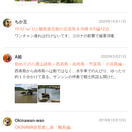
ちか王
2020年10月11日
ﾏﾛﾝU´•ﻌ•`Uと離島旅念願の石垣島＆沖縄 9月編12泊
ワンチャン連れは行けないてす。コロナの影響で厳重消毒
A姫
2020年3月21日
初めての八重山諸島～西表島・由布島・竹富島・小浜島編～
西表島から由布島へは船ではなく、水牛車でのんびり、ゆったり
約１０分かけて渡る。サンシンの伴奏で郷土民謡も聞けた。
Okinawan-wan
2018年10月10日
OKINAWA絶景癒し旅「離島編」