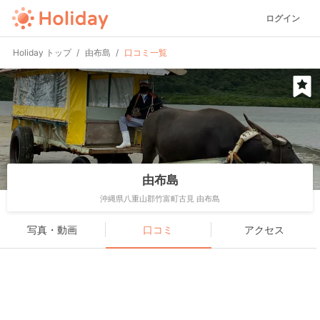
ログイン
Holiday トップ
由布島
口コミ一覧
由布島
沖縄県八重山郡竹富町古見 由布島
写真・動画
口コミ
アクセス