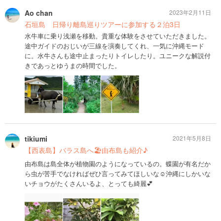
Ao chan
2023年2月11日
石垣島 日帰り離島巡りツアーに参加する２泊3日
水牛車に乗り浅瀬を移動。貴重な体験をさせていただきました。
途中ガイドのおじいが三線を演奏してくれ、一気に沖縄モード
に。水牛さんも途中止まったりトイレしたり。ユニークな解説付
きであっとゆうまの時間でした。
tikiumi
2021年5月8日
【西表島】バラス島へ🏖由布島も紹介♪
由布島は島全体が植物園のようになっているの。蝶園が有名だか
ら虫が苦手でなければぜひ言ってみてほしいな☺️沖縄にしかいな
いチョウがたくさんいるよ、とっても綺麗💕