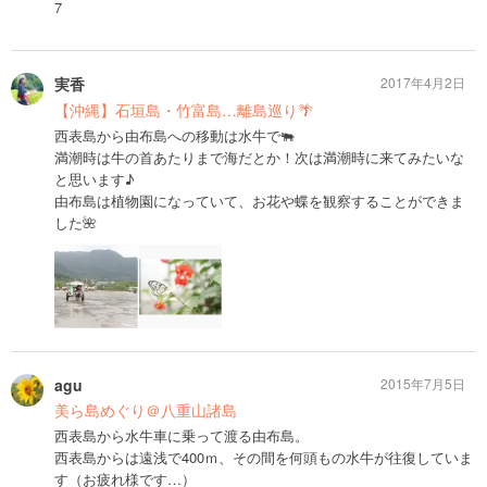
7
実香
2017年4月2日
【沖縄】石垣島・竹富島…離島巡り🌴
西表島から由布島への移動は水牛で🐃
満潮時は牛の首あたりまで海だとか！次は満潮時に来てみたいな
と思います♪
由布島は植物園になっていて、お花や蝶を観察することができま
した🌺
agu
2015年7月5日
美ら島めぐり＠八重山諸島
西表島から水牛車に乗って渡る由布島。
西表島からは遠浅で400ｍ、その間を何頭もの水牛が往復していま
す（お疲れ様です…）