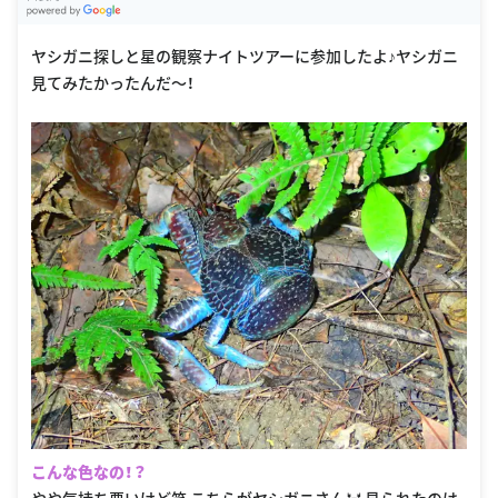
G
oogle Places
ヤシガニ探しと星の観察ナイトツアーに参加したよ♪ヤシガニ
見てみたかったんだ〜！
こんな色なの！？
やや気持ち悪いけど笑 こちらがヤシガニさん🦀 見られたのは