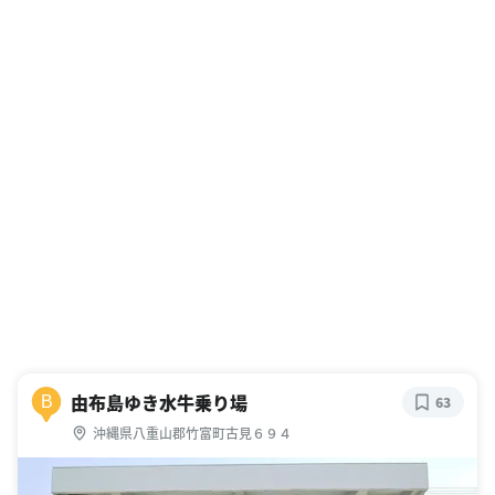
由布島ゆき水牛乗り場
B
63
沖縄県八重山郡竹富町古見６９４