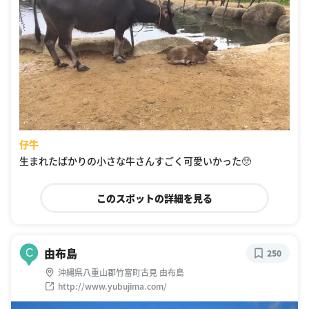
仔牛
生まれたばかりの小さな牛さんすごく可愛いかった🥺
このスポットの詳細を見る
由布島
C
250
沖縄県八重山郡竹富町古見 由布島
http://www.yubujima.com/