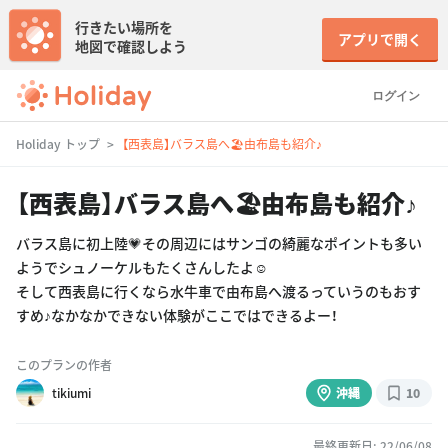
行きたい場所を
アプリで開く
地図で確認しよう
ログイン
Holiday トップ
【西表島】バラス島へ🏖由布島も紹介♪
【西表島】バラス島へ🏖由布島も紹介♪
バラス島に初上陸💗その周辺にはサンゴの綺麗なポイントも多い
ようでシュノーケルもたくさんしたよ☺️
そして西表島に行くなら水牛車で由布島へ渡るっていうのもおす
すめ♪なかなかできない体験がここではできるよー！
このプランの作者
tikiumi
沖縄
10
最終更新日: 22/06/08