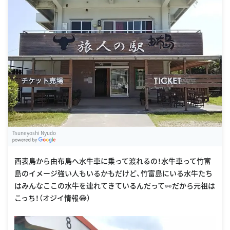
Tsuneyoshi Nyudo
G
oogle Places
西表島から由布島へ水牛車に乗って渡れるの！水牛車って竹富
島のイメージ強い人もいるかもだけど、竹富島にいる水牛たち
はみんなここの水牛を連れてきているんだって👀だから元祖は
こっち！（オジイ情報😂）