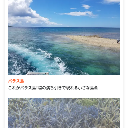
バラス島
これがバラス島！塩の満ち引きで現れる小さな島🏝