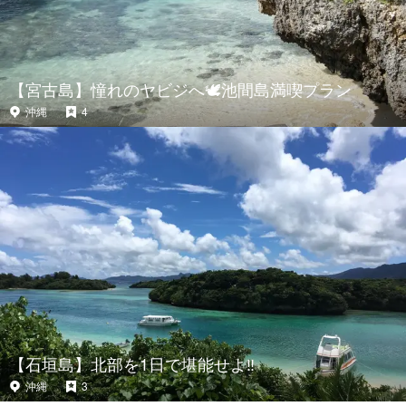
【宮古島】憧れのヤビジへ🕊池間島満喫プラン
沖縄
4
【石垣島】北部を1日で堪能せよ‼️
沖縄
3