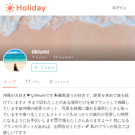
ログイン
tikiumi
1
11
フォロー
フォロワー
フォロー
17
0
トップ
プラン
フォトレポ
沖縄が大好き💗なtikiumiです🏝離島巡りが好きで、絶景を求めて旅を続
けています♬ 今まで訪れたことのある場所だけを旅プランとして掲載し
ています📖沖縄の絶景スポット、写真を綺麗に撮れる場所たくさん知っ
ています🌞食べることにもストイック💪せっかくの旅行が充実した時間
になるようにお手伝いします😇穴場もたくさんありますよ〜✌︎ 気になる
プランやスポットがあれば、お問合せください💕 私のプランが役立てば
嬉しいです☺️