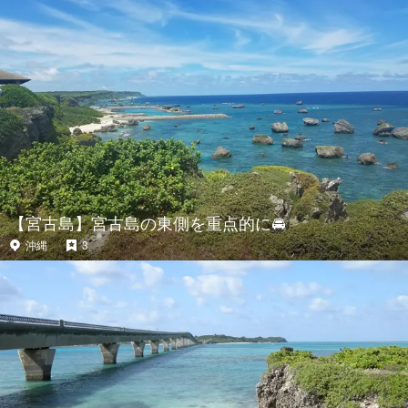
【宮古島】宮古島の東側を重点的に🚘
沖縄
3