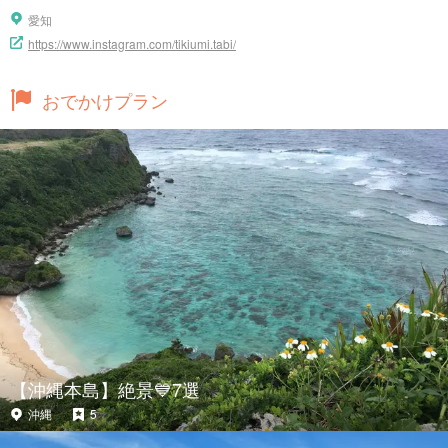
愛知
https://www.instagram.com/tikiumi.tabi/
おでかけプラン
【沖縄本島】絶景💙7選
沖縄
5