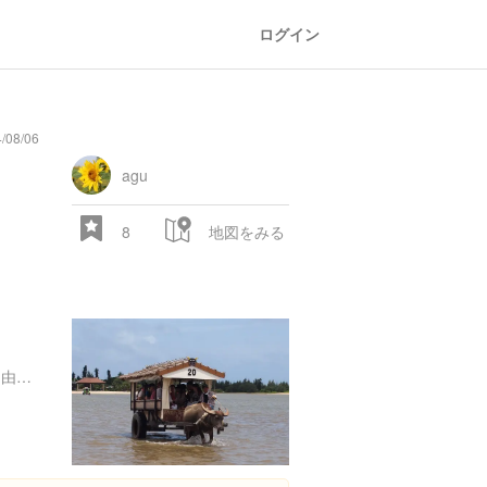
ログイン
08/06
agu
8
地図をみる
沖縄県八重山郡竹富町古見 由布島