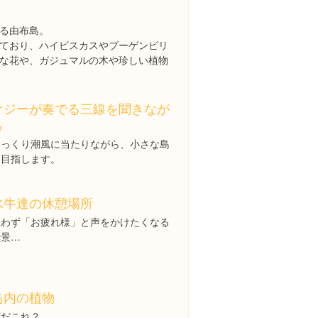
る由布島。
ており、ハイビスカスやブーゲンビリ
な花や、ガジュマルの木や珍しい植物
オジーが奏でる三線を聞きなが
ら
ゆっくり潮風に当たりながら、小さな島
を目指します。
水牛達の休憩場所
思わず「お疲れ様」と声をかけたくなる
光景…
島内の植物
何だこれ？