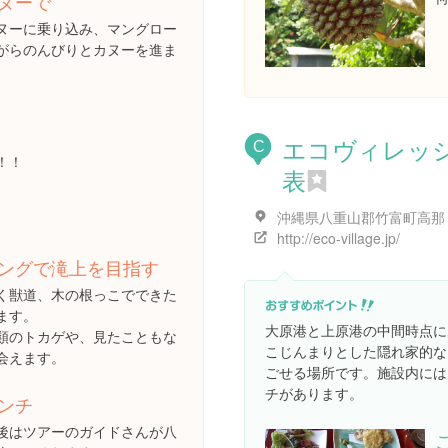
ヌーで
ヌーに乗り込み、マングロー
がらのんびりとカヌーを進ま
エコヴィレッ
C
！！
表
http://eco-village.jp/
ングで滝上を目指す
く獣道、木の根っこでできた
ます。
大原港と上原港の中間時点に
類のトカゲや、見たこともな
こじんまりとした隠れ家的な
会えます。
ごせる場所です。施設内には
チがあります。
ンチ
後はツアーのガイドさんが八