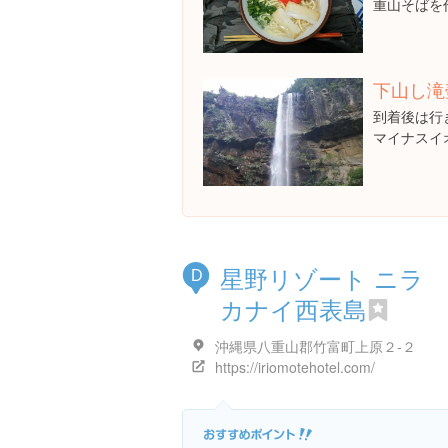
重山そばを
下山し滝
到着後は行
マイナスイ
星野リゾート ニラ
D
カナイ西表島
沖縄県八重山郡竹富町上原２-２
https://iriomotehotel.com/