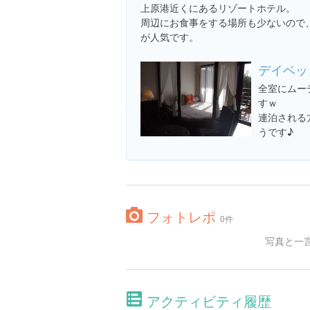
上原港近くにあるリゾートホテル。
周辺にお食事をする場所も少ないので
が人気です。
デイベッ
全室にムー
すｗ
連泊される
うです♪
フォトレポ
0件
写真と一
アクティビティ履歴