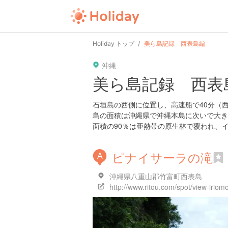
Holiday トップ
美ら島記録 西表島編
沖縄
美ら島記録 西表
石垣島の西側に位置し、高速船で40分（
島の面積は沖縄県で沖縄本島に次いで大き
面積の90％は亜熱帯の原生林で覆われ、
ピナイサーラの滝
A
沖縄県八重山郡竹富町西表島
http://www.ritou.com/spot/view-iriomo