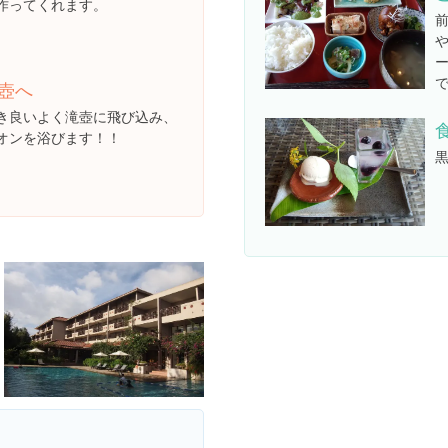
作ってくれます。
壺へ
き良いよく滝壺に飛び込み、
オンを浴びます！！