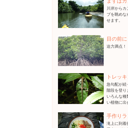
まずはカ
川岸からカ
ブを眺めな
せます。
目の前に
迫力満点！
トレッキ
急勾配が続
階段を登り
いろんな種
い植物に出
手作りラ
滝上に到着