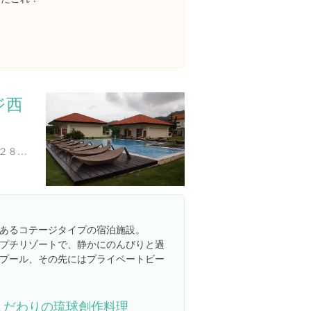
ジ西
沖縄県八重山郡竹富町高那２８０-３６
あるコテージタイプの宿泊施設。
プチリゾートで、静かにのんびりと過
プール、その先にはプライベートビー
こだわりの琉球創作料理