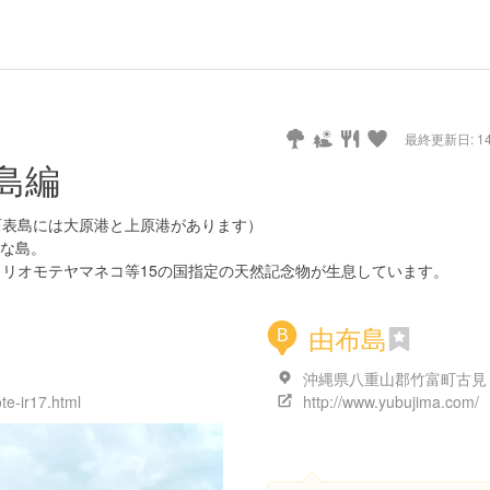
最終更新日: 14/
島編
西表島には大原港と上原港があります）
な島。
イリオモテヤマネコ等15の国指定の天然記念物が生息しています。
由布島
B
te-ir17.html
http://www.yubujima.com/