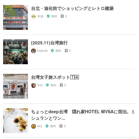
台北・迪化街でショッピングとレトロ建築
米湊
海外
0
(2025.11)台湾旅行
hatsuki
海外
3
台湾女子旅スポット🇹🇼
Yuri
海外
5
ちょっとdeep台湾 隠れ家HOTEL MVSAに宿泊。ミ
シュランとワン...
key
海外
5