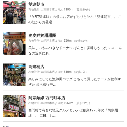
雙連朝市
1190m
布物設計-大稻埕本店より約
（徒歩20分）
「MRT雙連駅」の横にお店がずらりと並ぶ「雙連朝市」。 こ
の朝からお昼過...
脆皮鮮奶甜甜圈
720m
布物設計-大稻埕本店より約
（徒歩12分）
美味しいやみつきなドーナツ ほんとに美味しかった～☺️ こん
なの近所にあ...
高建桶店
510m
布物設計-大稻埕本店より約
（徒歩9分）
楽しみにしてた漁師風バッグ こちらで買ったポーチが便利す
ぎた 台湾旅行中...
阿宗麺線 西門町本店
1260m
布物設計-大稻埕本店より約
（徒歩22分）
西門町で有名な地元グルメといえば創業1975年の「阿宗麺
線」。 毎日、お...