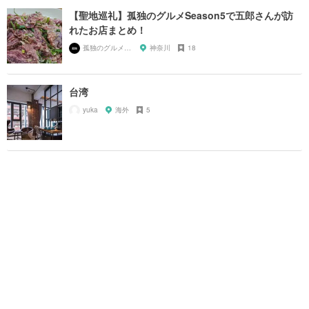
【聖地巡礼】孤独のグルメSeason5で五郎さんが訪
れたお店まとめ！
孤独のグルメ大好き芸人
神奈川
18
台湾
yuka
海外
5