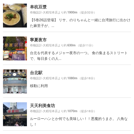
阜杭豆漿
1900m
布物設計-大稻埕本店より約
（徒歩32分）
【5巻26話登場】 リサ、のりちゃんと一緒に台湾旅行に出かけ
た麻里子が、...
寧夏夜市
630m
布物設計-大稻埕本店より約
（徒歩11分）
台北を代表するメジャー夜市の一つ。 食の集まるストリート
で、毎日多くの人...
台北駅
1080m
布物設計-大稻埕本店より約
（徒歩18分）
移動に利用
天天利美食坊
1070m
布物設計-大稻埕本店より約
（徒歩18分）
ルーローハンとか何でも美味しい！！悪魔的うまさ。 八角な
し！