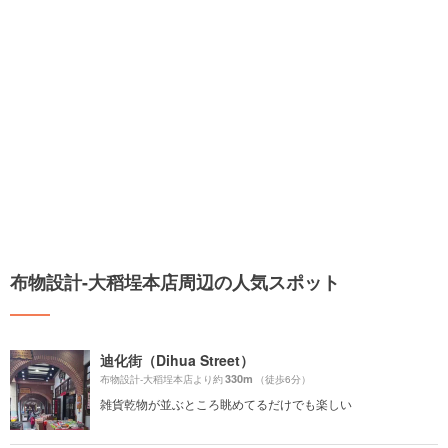
布物設計-大稻埕本店周辺の人気スポット
迪化街（Dihua Street）
330m
布物設計-大稻埕本店より約
（徒歩6分）
雑貨乾物が並ぶところ眺めてるだけでも楽しい