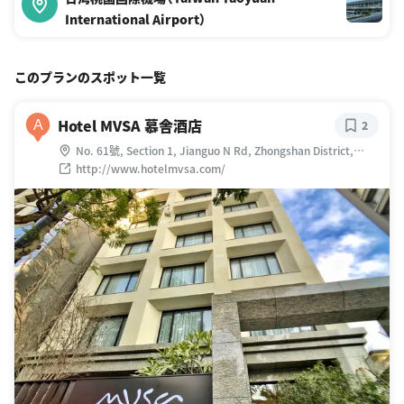
International Airport）
このプランのスポット一覧
Hotel MVSA 慕舎酒店
A
2
No. 61號, Section 1, Jianguo N Rd, Zhongshan District,
Taipei City, 台湾 104
http://www.hotelmvsa.com/