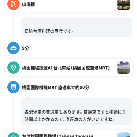
山海樓
9分
桃園機場捷運A1台北車站（桃園国際空港MRT）
桃園国際機捷MRT 直達車で約50分
各駅停車の普通車もあります。普通車ですと移動に１
台湾桃園国際機場（Taiwan Taoyuan