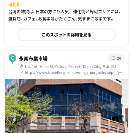
迪化街
台湾の雑貨は、日本の方にも人気。 迪化街と周辺エリアには、
雑貨店、カフェ、お食事処がたくさん、気ままに散策です。
このスポットの詳細を見る
永楽布業市場
C
26
No. 1號, Minle St, Datong District, Taipei City, 台湾 103
https://www.travelking.com.tw/eng/tourguide/taipei/yon
gle-market.html