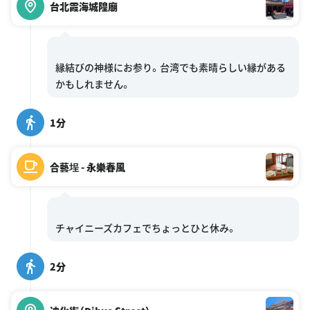
台北霞海城隍廟
縁結びの神様にお参り。台湾でも素晴らしい縁がある
1分
合藝埕 - 永樂春風
2分