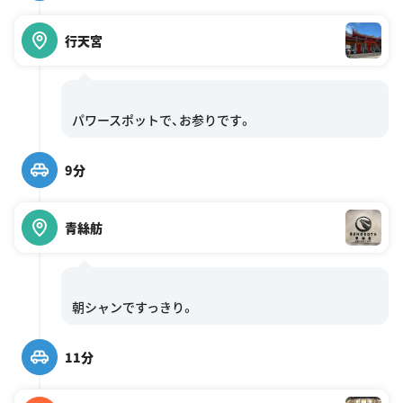
行天宮
9分
青絲舫
11分