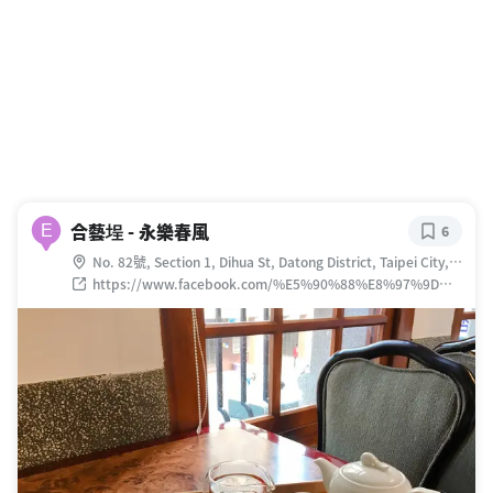
合藝埕 - 永樂春風
E
6
No. 82號, Section 1, Dihua St, Datong District, Taipei City,
台湾 103
https://www.facebook.com/%E5%90%88%E8%97%9D%E
5%9F%95-
%E5%B8%83%E5%B8%82%E6%83%85%E4%BA%BA%E6
%B0%B8%E6%A8%82%E6%98%A5%E9%A2%A8-
1767506496843724/