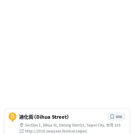
迪化街（Dihua Street）
B
806
Section 1, Dihua St, Datong District, Taipei City, 台湾 103
http://2016.newyear.festival.taipei/