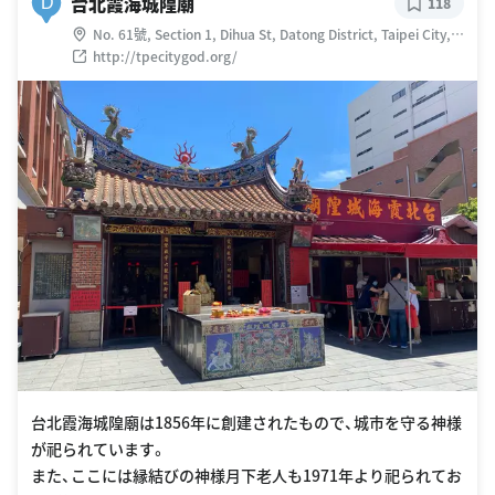
台北霞海城隍廟
D
118
No. 61號, Section 1, Dihua St, Datong District, Taipei City,
台湾 103
http://tpecitygod.org/
台北霞海城隍廟は1856年に創建されたもので、城市を守る神様
が祀られています。
また、ここには縁結びの神様月下老人も1971年より祀られてお