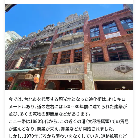
今では、台北市を代表する観光地となった迪化街は、約１キロ
メートルあり、道の左右には130～80年前に建てられた建築が
並び、多くの乾物の卸問屋などがあります。
ここ一帯は1880年代から、この近くの港（大稲埕碼頭）での貿易
が盛んとなり、商業が栄え、卸業などが開始されました。
しかし、1970年ごろから賑わいをなくしていき、道路拡張など