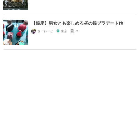
【銀座】男女とも楽しめる昼の銀ブラデート👫
きーわーど
東京
71