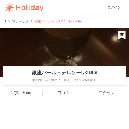
ログイン
Holiday トップ
銀座バール・デルソーレ2Due
銀座バール・デルソーレ2Due
東京都中央区銀座２丁目４-６ 銀座Velvia館 1F
写真・動画
口コミ
アクセス