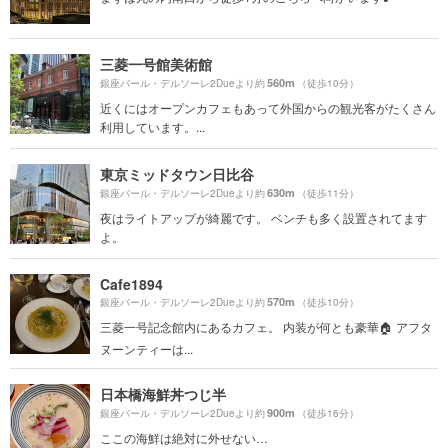
三菱一号館美術館
560m
銀座バール・デルソーレ2Dueより約
（徒歩10分）
近くにはオープンカフェもあって外国からの観光客がたくさん
利用しています。...
東京ミッドタウン日比谷
630m
銀座バール・デルソーレ2Dueより約
（徒歩11分）
夜はライトアップが綺麗です。 ベンチも多く設置されてます
よ。
Cafe1894
570m
銀座バール・デルソーレ2Dueより約
（徒歩10分）
三菱一号記念館内にあるカフェ。 内装が何とも豪華🏠 アフタ
ヌーンティーは...
日本橋海鮮丼つじ半
900m
銀座バール・デルソーレ2Dueより約
（徒歩16分）
ここの海鮮は絶対に外せない…