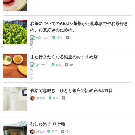
お茶についてのAtoZ✨茶畑から食卓まで🌱お茶好き
の、お茶好きのための、...
藤岡 なお
埼玉
1
また行きたくなる銀座のおすすめ店
ありーさ
東京
39
有給で息継ぎ ひとり銀座で詰め込みの1日
おまめ
東京
1
なにわ男子 ロケ地
ohagi
東京
45