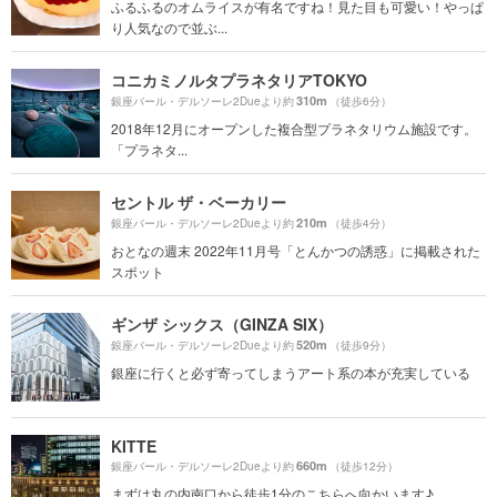
ふるふるのオムライスが有名ですね！見た目も可愛い！やっぱ
り人気なので並ぶ...
コニカミノルタプラネタリアTOKYO
310m
銀座バール・デルソーレ2Dueより約
（徒歩6分）
2018年12月にオープンした複合型プラネタリウム施設です。
「プラネタ...
セントル ザ・ベーカリー
210m
銀座バール・デルソーレ2Dueより約
（徒歩4分）
おとなの週末 2022年11月号「とんかつの誘惑」に掲載された
スポット
ギンザ シックス（GINZA SIX）
520m
銀座バール・デルソーレ2Dueより約
（徒歩9分）
銀座に行くと必ず寄ってしまうアート系の本が充実している
KITTE
660m
銀座バール・デルソーレ2Dueより約
（徒歩12分）
まずは丸の内南口から徒歩1分のこちらへ向かいます♪