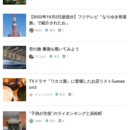
【2022年10月2日放送分】フジテレビ「なりゆき街道
旅」で紹介されたお...
Ikkun
東京
0
空の旅 裏側も覗いてみよう
古だぬき
東京
7
TVドラマ「ワカコ酒」に登場したお店リスト🍶seas
on3
チョココロネ
東京
1
”子供が主役”のライオンキングと浜松町
seijiro
東京
8