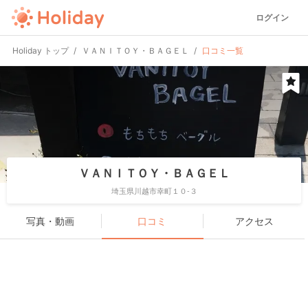
ログイン
Holiday トップ
ＶＡＮＩＴＯＹ・ＢＡＧＥＬ
口コミ一覧
ＶＡＮＩＴＯＹ・ＢＡＧＥＬ
埼玉県川越市幸町１０-３
写真・動画
口コミ
アクセス