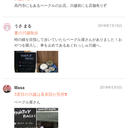
高円寺にもあるベーグルのお店。川越前にも店舗有り🥐
うさ まる
2018年7月16日
夏の川越散歩
時の鐘を目指して歩いていたらベーグル屋さんがありました！お
やつを購入し、車を止めてあるあぐれっしゅ川越へ。
Masa
2018年5月3日
3度目の川越は喜多院が見所❣️
ベーグル屋さん