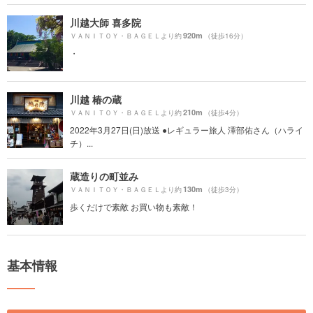
川越大師 喜多院
920m
ＶＡＮＩＴＯＹ・ＢＡＧＥＬより約
（徒歩16分）
・
川越 椿の蔵
210m
ＶＡＮＩＴＯＹ・ＢＡＧＥＬより約
（徒歩4分）
2022年3月27日(日)放送 ●レギュラー旅人 澤部佑さん（ハライ
チ）...
蔵造りの町並み
130m
ＶＡＮＩＴＯＹ・ＢＡＧＥＬより約
（徒歩3分）
歩くだけで素敵 お買い物も素敵！
基本情報