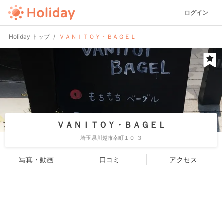
ログイン
Holiday トップ
ＶＡＮＩＴＯＹ・ＢＡＧＥＬ
ＶＡＮＩＴＯＹ・ＢＡＧＥＬ
埼玉県川越市幸町１０-３
写真・動画
口コミ
アクセス