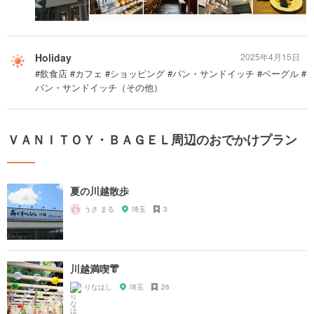
Holiday
2025年4月15日
#飲食店 #カフェ #ショッピング #パン・サンドイッチ #ベーグル #
パン・サンドイッチ（その他）
ＶＡＮＩＴＯＹ・ＢＡＧＥＬ周辺のおでかけプラン
夏の川越散歩
うさ まる
埼玉
3
川越満喫👘
りなはし
埼玉
26