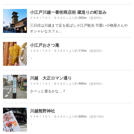
小江戸川越一番街商店街 蔵造りの町並み
260m
ＶＡＮＩＴＯＹ・ＢＡＧＥＬより約
（徒歩5分）
三日目は川越まで足を延ばし小江戸観光 可愛い小物屋さんや
オシャレなカフェ...
小江戸おさつ庵
110m
ＶＡＮＩＴＯＹ・ＢＡＧＥＬより約
（徒歩2分）
・
川越 大正ロマン通り
490m
ＶＡＮＩＴＯＹ・ＢＡＧＥＬより約
（徒歩9分）
さーっと通るかな…？
川越熊野神社
600m
ＶＡＮＩＴＯＹ・ＢＡＧＥＬより約
（徒歩10分）
・