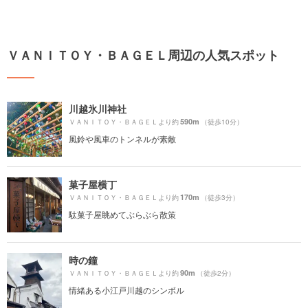
ＶＡＮＩＴＯＹ・ＢＡＧＥＬ周辺の人気スポット
川越氷川神社
590m
ＶＡＮＩＴＯＹ・ＢＡＧＥＬより約
（徒歩10分）
風鈴や風車のトンネルが素敵
菓子屋横丁
170m
ＶＡＮＩＴＯＹ・ＢＡＧＥＬより約
（徒歩3分）
駄菓子屋眺めてぶらぶら散策
時の鐘
90m
ＶＡＮＩＴＯＹ・ＢＡＧＥＬより約
（徒歩2分）
情緒ある小江戸川越のシンボル