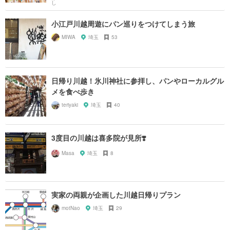
小江戸川越周遊にパン巡りをつけてしまう旅
MIWA
埼玉
53
日帰り川越！氷川神社に参拝し、パンやローカルグル
メを食べ歩き
teriyaki
埼玉
40
3度目の川越は喜多院が見所❣️
Masa
埼玉
8
実家の両親が企画した川越日帰りプラン
motNao
埼玉
29