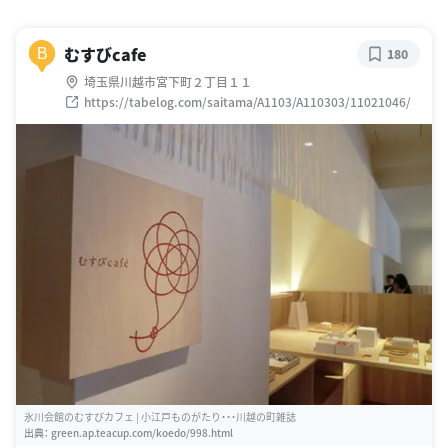
むすびcafe
B
180
埼玉県川越市宮下町２丁目１１
https://tabelog.com/saitama/A1103/A110303/11021046/
氷川会館のむすびカフェ | 小江戸ものがたり・・・川越の町雑誌
出典：
green.ap.teacup.com/koedo/998.html