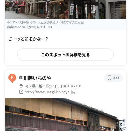
小江戸・川越の旅 その6 大正浪漫夢通り | 質素な写真展示室
出典：
susono.jugem.jp/?eid=938
さーっと通るかな…？
このスポットの詳細を見る
￼川越いちのや
K
323
埼玉県川越市松江町１丁目１８-１０
http://www.unagi-ichinoya.jp/