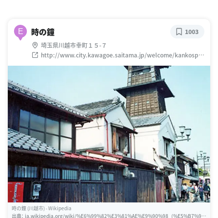
時の鐘
E
1003
埼玉県川越市幸町１５-７
http://www.city.kawagoe.saitama.jp/welcome/kankospot
/kurazukurizone/tokinokane.html
時の鐘 (川越市) - Wikipedia
出典：
ja.wikipedia.org/wiki/%E6%99%82%E3%81%AE%E9%90%98_(%E5%B7%9