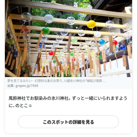
夢を見てるみたい…幻想的な夏のお祭り、川越氷川神社の「縁結び風鈴 ...
出典：
grapee.jp/7668
風鈴神社でお馴染みの氷川神社。ずっと一緒にいられますよう
に、のとこ☺️
このスポットの詳細を見る