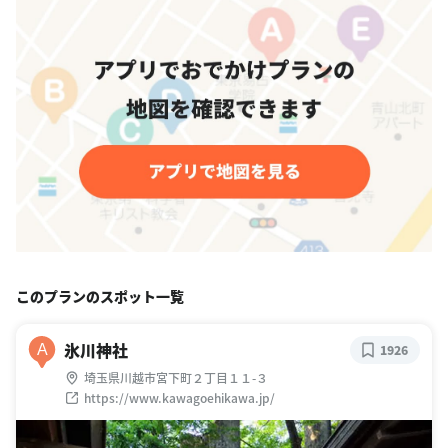
このプランのスポット一覧
氷川神社
A
1926
埼玉県川越市宮下町２丁目１１-３
https://www.kawagoehikawa.jp/