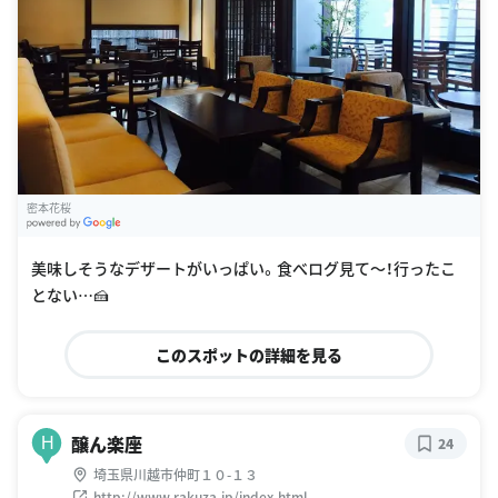
密本花桜
G
oogle Places
美味しそうなデザートがいっぱい。食べログ見て〜！行ったこ
とない…🍰
このスポットの詳細を見る
醸ん楽座
H
24
埼玉県川越市仲町１０-１３
http://www.rakuza.jp/index.html