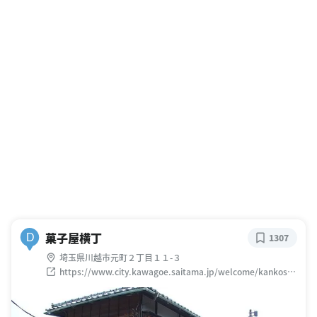
菓子屋横丁
D
1307
埼玉県川越市元町２丁目１１-３
https://www.city.kawagoe.saitama.jp/welcome/kankosp
ot/kurazukurizone/kashiya.html