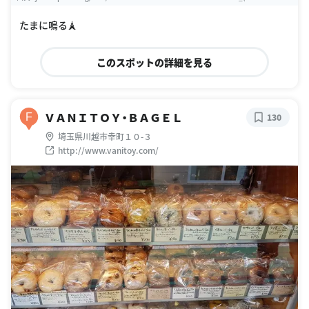
D%E8%B6%8A%E5%B8%82)
たまに鳴る🗼
このスポットの詳細を見る
ＶＡＮＩＴＯＹ・ＢＡＧＥＬ
F
130
埼玉県川越市幸町１０-３
http://www.vanitoy.com/