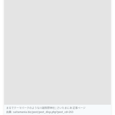
まるでテーマパークのような川越熊野神社 | さいたまにあ 記事ページ
出典：
saitamania.biz/post/post_disp.php?post_cd=263