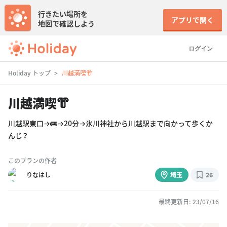
行きたい場所を
アプリで開く
地図で確認しよう
ログイン
Holiday トップ
川越満喫👘
川越満喫👘
川越駅東口→🚌→20分→氷川神社から川越駅まで向かって歩くか
んじ？
このプランの作者
りなはし
埼玉
26
最終更新日: 23/07/16