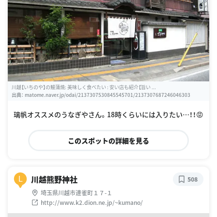
川越【いちのや】の鰻蒲焼: 美味しく食べたい : 安い店も紹介【旨い ...
出典：
matome.naver.jp/odai/2137307530845545701/2137307687246046303
璃帆オススメのうなぎやさん。18時くらいには入りたい…！！😡
このスポットの詳細を見る
川越熊野神社
L
508
埼玉県川越市連雀町１７-１
http://www.k2.dion.ne.jp/~kumano/