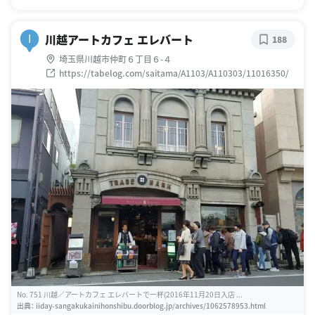
川越アートカフェ エレバート
I
188
埼玉県川越市仲町６丁目６-４
https://tabelog.com/saitama/A1103/A110303/11016350/
No. 751 川越／アートカフェ エレバートで一杯(2016年11月20日入店 ...
出典：
iiday-sangakukainihonshibu.doorblog.jp/archives/1062578953.html