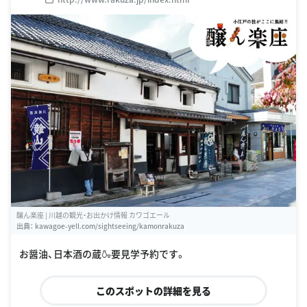
醸ん楽座 | 川越の観光・お出かけ情報 カワゴエール
出典：
kawagoe-yell.com/sightseeing/kamonrakuza
お醤油、日本酒の蔵🍶要見学予約です。
このスポットの詳細を見る