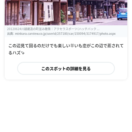
20120624川越蔵造の町並み散策｜アクセラスポーツ（ハッチバック ...
出典：
minkara.carview.co.jp/userid/257180/car/150094/3174917/photo.aspx
この辺見て回るのだけでも楽しい🐰いも恋がこの辺で蒸されて
るハズ🍠
このスポットの詳細を見る