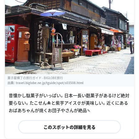
菓子屋横丁の旅行ガイド - BIGLOBE旅行
出典：
travel.biglobe.ne.jp/tguide/spot/s03508.html
昔懐かし駄菓子がいっぱい。日本一長い麩菓子があるけど絶対
要らない。たこせん🐙と紫芋アイス🍨が美味しい。近くにある
おばあちゃんが焼くお団子やさんが絶品🍡
このスポットの詳細を見る