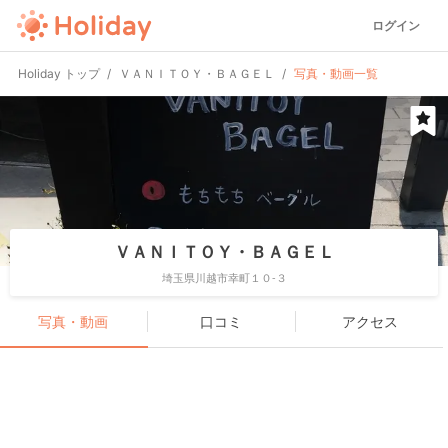
ログイン
Holiday トップ
ＶＡＮＩＴＯＹ・ＢＡＧＥＬ
写真・動画一覧
ＶＡＮＩＴＯＹ・ＢＡＧＥＬ
埼玉県川越市幸町１０-３
写真・動画
口コミ
アクセス