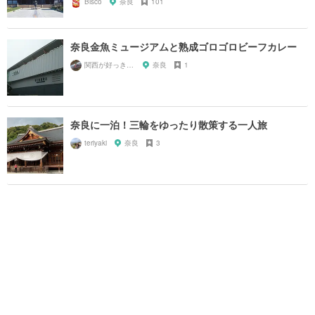
Bisco
奈良
101
奈良金魚ミュージアムと熟成ゴロゴロビーフカレー
関西が好っきゃねん
奈良
1
奈良に一泊！三輪をゆったり散策する一人旅
teriyaki
奈良
3