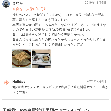
さわん
2019年11月5日
奈良を一人旅(*´ω`*)♪
帰りのバスまで4時間くらいしかないので、奈良で有名な吉野本
葛。葛もちと葛まんじゅう頂きました。
本店は東大寺の近くにあるみたいなんだけど、そこまでは行けな
いので今回はJR奈良駅店(ビエラ奈良内)で頂きました。
葛もちは黒蜜きな粉で甘くて暖かく美味しかった。
葛まんじゅうは葛もちの後だったからちょっとどっかりしてしま
ったけど、こしあんで甘くて美味しかった。満足
Holiday
2021年9月8日
#飲食店 #カフェ #ショッピング #和菓子 #精進料理 #カフェ・喫茶
（その他）
天極堂 JR奈良駅前店周辺のおでかけプラン