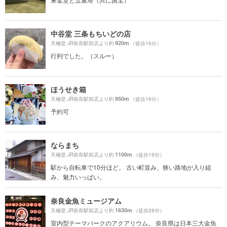
中谷堂 三条もちいどの店
920m
天極堂 JR奈良駅前店より約
（徒歩16分）
行列でした。（スルー）
ほうせき箱
950m
天極堂 JR奈良駅前店より約
（徒歩16分）
予約可
ならまち
1100m
天極堂 JR奈良駅前店より約
（徒歩19分）
駅から自転車で10分ほど。 古い町並み、狭い路地が入り組
み、魅力いっぱい。
奈良金魚ミュージアム
1630m
天極堂 JR奈良駅前店より約
（徒歩28分）
室内型テーマパークのアクアリウム。 奈良県は日本三大金魚