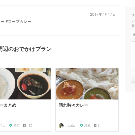
2017年7月17日
ス
い
レー #スープカレー
る
周辺のおでかけプラン
ーまとめ
晴れ時々カレー
うこ
東京
150
もんぬ。
埼玉
3