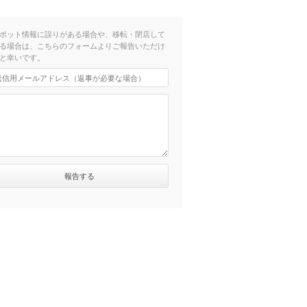
ポット情報に誤りがある場合や、移転・閉店して
る場合は、こちらのフォームよりご報告いただけ
と幸いです。