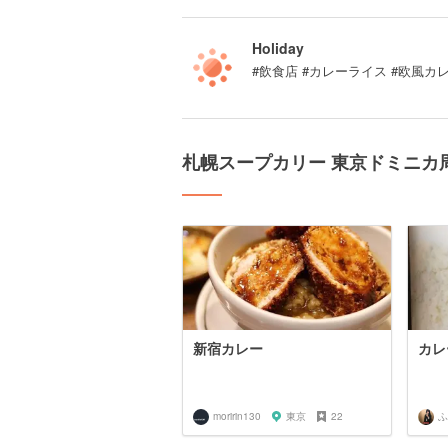
Holiday
#飲食店 #カレーライス #欧風カ
札幌スープカリー 東京ドミニカ
新宿カレー
カレ
moririn130
東京
22
ふ