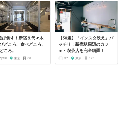
遊び倒す！新宿＆代々木
【50選】「インスタ映え」バ
びどころ、食べどころ、
ッチリ！新宿駅周辺のカフ
どころ。
ェ・喫茶店を完全網羅！
riyaki
東京
88
37
東京
327