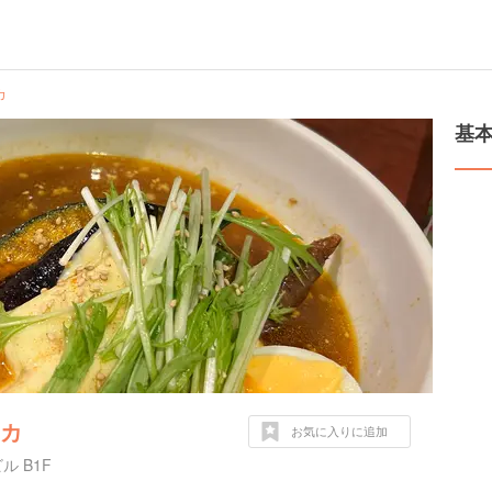
カ
基
ニカ
お気に入りに追加
 B1F