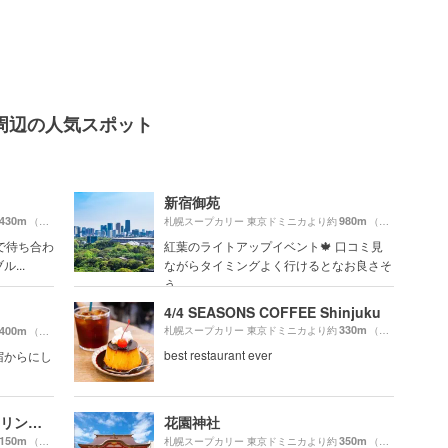
周辺の人気スポット
新宿御苑
430m
980m
（徒歩8分）
札幌スープカリー 東京ドミニカより約
（徒歩17分）
で待ち合わ
紅葉のライトアップイベント🍁 口コミ見
...
ながらタイミングよく行けるとなお良さそ
う
4/4 SEASONS COFFEE Shinjuku
330m
400m
札幌スープカリー 東京ドミニカより約
（徒歩6分）
（徒歩7分）
best restaurant ever
宿からにし
Brooklyn Parlor（ブルックリンパーラー）
花園神社
150m
350m
（徒歩3分）
札幌スープカリー 東京ドミニカより約
（徒歩6分）