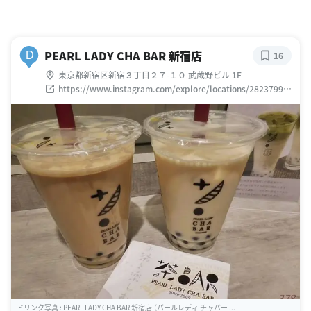
PEARL LADY CHA BAR 新宿店
D
16
東京都新宿区新宿３丁目２７-１０ 武蔵野ビル 1F
https://www.instagram.com/explore/locations/28237998
8884733/pearl-lady-cha-bar/
ドリンク写真 : PEARL LADY CHA BAR 新宿店 （パールレディ チャバー ...