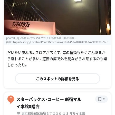
photo0.jpg - 新宿区、サンマルクカフェ 新宿新南口店の写真 ...
出典：
tripadvisor.jp/LocationPhotoDirectLink-g1066457-d10400967-i290919259-Sa
int_Marc_Cafe_Shinjuku_Shin_Minamiguchi-Shinjuku_Tokyo_Tokyo_Prefect.html
だいたい座れる。フロアが広くて、席の種類もたくさんあるか
ら座れることが多い。窓際の席で外を見ながらお茶するのも楽
しかったり。
このスポットの詳細を見る
スターバックス・コーヒー 新宿マル
F
2
イ本館8階店
東京都新宿区新宿３丁目３０-１３ マルイ本館