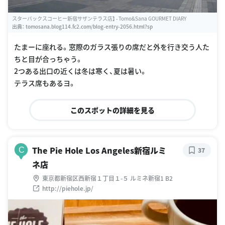
スターバックスコーヒー新宿サザンテラス店】 - Tomo&Sana GOURMET DIARY
出典：
tomosana.blog114.fc2.com/blog-entry-2056.html?sp
たまーに座れる。窓際のガラス張りの席だと外を行き交う人た
ちと目が合っちゃう。
2つある出口の近くは冬は寒く、夏は暑い。
テラス席もあるヨ。
このスポットの詳細を見る
The Pie Hole Los Angeles新宿ルミ
C
37
ネ店
東京都新宿区西新宿１丁目１-５ ルミネ新宿1 B2
http://piehole.jp/