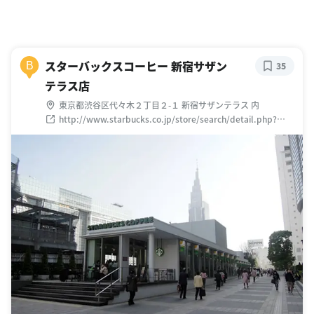
スターバックスコーヒー 新宿サザン
B
35
テラス店
東京都渋谷区代々木２丁目２-１ 新宿サザンテラス 内
http://www.starbucks.co.jp/store/search/detail.php?
id=16