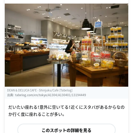
DEAN & DELUCA CAFE - Shinjuku/Cafe [Tabelog]
出典：
tabelog.com/en/tokyo/A1304/A130401/13194449
だいたい座れる！意外に空いてる！近くにスタバがあるからなの
か行く度に座れることが多い。
このスポットの詳細を見る