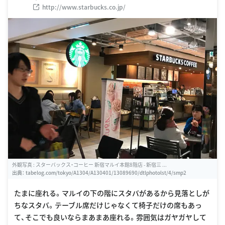
http://www.starbucks.co.jp/
外観写真 : スターバックス・コーヒー 新宿マルイ本館8階店 - 新宿三 ...
出典：
tabelog.com/tokyo/A1304/A130401/13089690/dtlphotolst/4/smp2
たまに座れる。マルイの下の階にスタバがあるから見落としが
ちなスタバ。テーブル席だけじゃなくて椅子だけの席もあっ
て、そこでも良いならまあまあ座れる。雰囲気はガヤガヤして