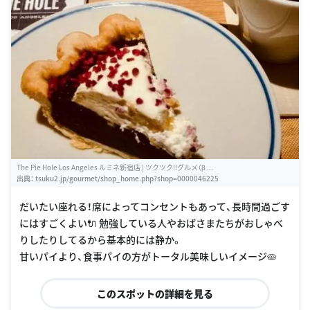
The Pie Hole Los Angeles ルミネ新宿店 | ツクツク!!グルメ（β ...
出典：
tsuku2.jp/gourmet/shop_home.php?shop=0000046225
だいたい座れる！席によってコンセントもあって、長時間過ごす
にはすごくよい🔌 勉強している人やおばさまたちがおしゃべ
りしたりしてるから基本的には静か。
甘いパイより、食事パイの方がトータル美味しいイメージ🥧
このスポットの詳細を見る