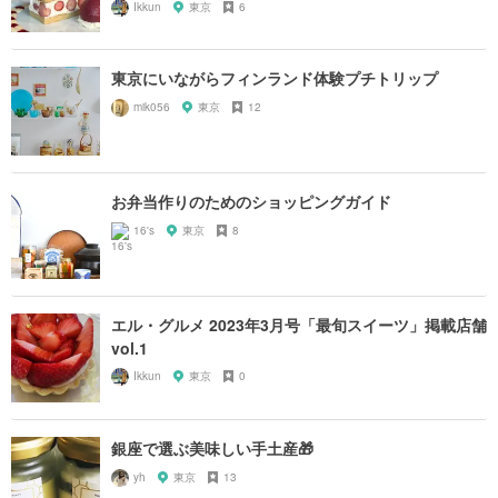
Ikkun
東京
6
東京にいながらフィンランド体験プチトリップ
mik056
東京
12
お弁当作りのためのショッピングガイド
16's
東京
8
エル・グルメ 2023年3月号「最旬スイーツ」掲載店舗
vol.1
Ikkun
東京
0
銀座で選ぶ美味しい手土産🎁
yh
東京
13