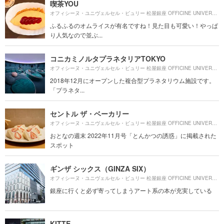
喫茶YOU
オフィシーヌ・ユニヴェルセル・ビュリー 松屋銀座 OFFICINE UNIVERSELLE BULY MATSUYA GINZAより約
ふるふるのオムライスが有名ですね！見た目も可愛い！やっぱ
り人気なので並ぶ...
コニカミノルタプラネタリアTOKYO
オフィシーヌ・ユニヴェルセル・ビュリー 松屋銀座 OFFICINE UNIVERSELLE BULY MATSUYA GINZAより約
2018年12月にオープンした複合型プラネタリウム施設です。
「プラネタ...
セントル ザ・ベーカリー
オフィシーヌ・ユニヴェルセル・ビュリー 松屋銀座 OFFICINE UNIVERSELLE BULY MATSUYA GINZAより約
おとなの週末 2022年11月号「とんかつの誘惑」に掲載された
スポット
ギンザ シックス（GINZA SIX）
オフィシーヌ・ユニヴェルセル・ビュリー 松屋銀座 OFFICINE UNIVERSELLE BULY MATSUYA GINZAより約
銀座に行くと必ず寄ってしまうアート系の本が充実している
KITTE