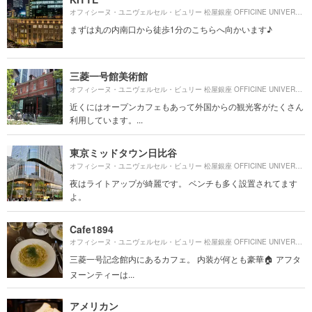
オフィシーヌ・ユニヴェルセル・ビュリー 松屋銀座 OFFICINE UNIVERSELLE BULY MATSUYA GINZAより約
まずは丸の内南口から徒歩1分のこちらへ向かいます♪
三菱一号館美術館
オフィシーヌ・ユニヴェルセル・ビュリー 松屋銀座 OFFICINE UNIVERSELLE BULY MATSUYA GINZAより約
近くにはオープンカフェもあって外国からの観光客がたくさん
利用しています。...
東京ミッドタウン日比谷
オフィシーヌ・ユニヴェルセル・ビュリー 松屋銀座 OFFICINE UNIVERSELLE BULY MATSUYA GINZAより約
夜はライトアップが綺麗です。 ベンチも多く設置されてます
よ。
Cafe1894
オフィシーヌ・ユニヴェルセル・ビュリー 松屋銀座 OFFICINE UNIVERSELLE BULY MATSUYA GINZAより約
三菱一号記念館内にあるカフェ。 内装が何とも豪華🏠 アフタ
ヌーンティーは...
アメリカン