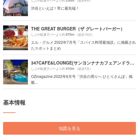
230m
しぶや駄菓子バーより約
（徒歩4分）
渋谷といえば！常に最先端！
THE GREAT BURGER（ザ グレートバーガー）
870m
しぶや駄菓子バーより約
（徒歩15分）
エル・グルメ 2022年7月号「スパイス料理最強説」に掲載され
たスポットまとめ
347CAFE&LOUNGE(サンヨンナナカフェアンドラウンジ)
410m
しぶや駄菓子バーより約
（徒歩7分）
OZmagazine 2022年6月号「渋谷の周りへ ひとりさんぽ」掲
載...
基本情報
地図を見る