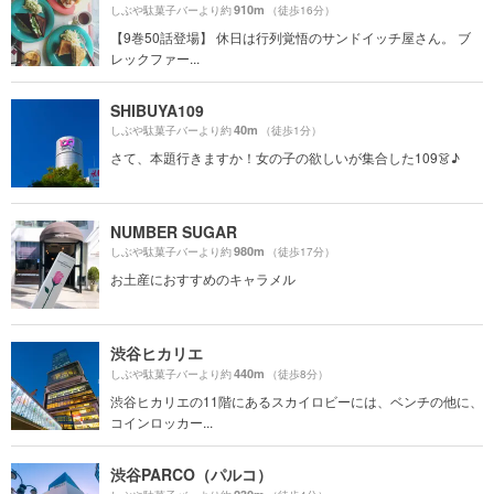
910m
しぶや駄菓子バーより約
（徒歩16分）
【9巻50話登場】 休日は行列覚悟のサンドイッチ屋さん。 ブ
レックファー...
SHIBUYA109
40m
しぶや駄菓子バーより約
（徒歩1分）
さて、本題行きますか！女の子の欲しいが集合した109👗♪
NUMBER SUGAR
980m
しぶや駄菓子バーより約
（徒歩17分）
お土産におすすめのキャラメル
渋谷ヒカリエ
440m
しぶや駄菓子バーより約
（徒歩8分）
渋谷ヒカリエの11階にあるスカイロビーには、ベンチの他に、
コインロッカー...
渋谷PARCO（パルコ）