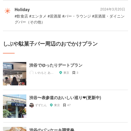
Holiday
2024年3月20日
#飲食店 #エンタメ #居酒屋 #バー・ラウンジ #居酒屋・ダイニン
グバー（その他）
しぶや駄菓子バー周辺のおでかけプラン
渋谷でゆったりデートプラン
いわもと あやか
東京
3
渋谷〜表参道のおいしい巡り❤︎(更新中)
ずずたん
東京
47
渋谷のパンケーキ調査🥞