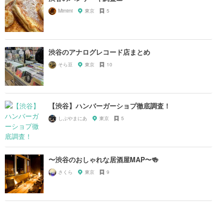
Mimimi
東京
5
渋谷のアナログレコード店まとめ
そら豆
東京
10
【渋谷】ハンバーガーショプ徹底調査！
しぶやまにあ
東京
5
〜渋谷のおしゃれな居酒屋MAP〜🍻
さくら
東京
9