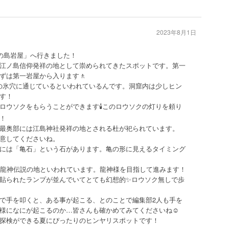
2023年8月1日
江の島岩屋」へ行きました！
江ノ島信仰発祥の地として崇められてきたスポットです。第一
ずは第一岩屋から入ります🚶
山の氷穴に通じているといわれているんです。洞窟内は少しヒン
す！
ロウソクをもらうことができます🕯️このロウソクの灯りを頼り
！
最奥部には江島神社発祥の地とされる杜が祀られています。
意してくださいね。
には「亀石」という石があります。亀の形に見えるタイミング
、龍神伝説の地といわれています。龍神様を目指して進みます！
貼られたランプが並んでいてとても幻想的✨ロウソク無しで歩
で手を叩くと、ある事が起こる、とのことで編集部2人も手を
様になにが起こるのか…皆さんも確かめてみてくださいね☺️
探検ができる夏にぴったりのヒンヤリスポットです！