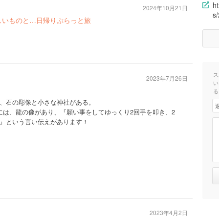
h
2024年10月21日
s
しいものと…日帰りぷらっと旅
ス
2023年7月26日
い
る
、石の彫像と小さな神社がある。
には、龍の像があり、『願い事をしてゆっくり2回手を叩き、2
』という言い伝えがあります！
2023年4月2日