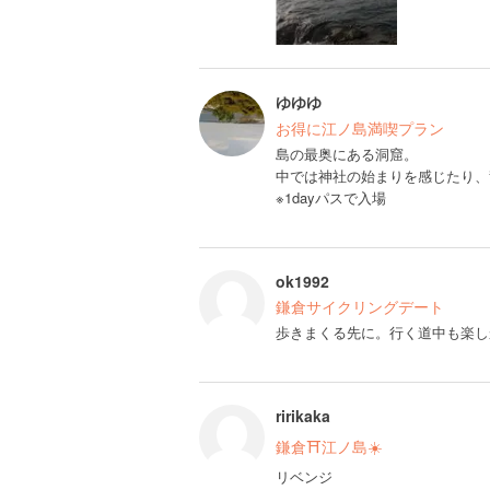
ゆゆゆ
お得に江ノ島満喫プラン
島の最奥にある洞窟。
中では神社の始まりを感じたり、
※1dayパスで入場
ok1992
鎌倉サイクリングデート
歩きまくる先に。行く道中も楽し
ririkaka
鎌倉⛩️江ノ島☀️
リベンジ