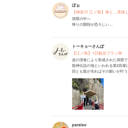
ぽぉ
【神奈川 江ノ島】海と…美味
洞窟の中へ
帰りの階段が恐ろしい…
トーキョーさんぽ
【江ノ島】1日観光プラン🌺
波の浸食により形成された洞窟で
龍神伝説の地といわれる第2岩屋
回とも龍が光ればその願いが叶う
paraiso