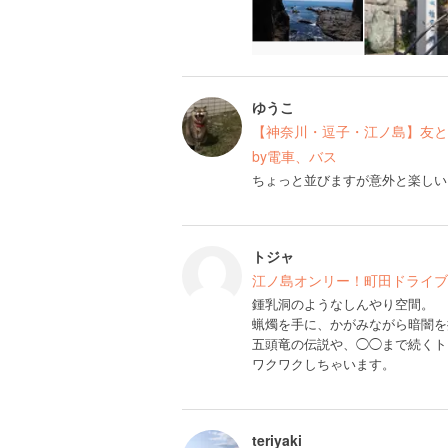
ゆうこ
【神奈川・逗子・江ノ島】友と
by電車、バス
ちょっと並びますが意外と楽しい
トジャ
江ノ島オンリー！町田ドライブ
鍾乳洞のようなしんやり空間。
蝋燭を手に、かがみながら暗闇を
五頭竜の伝説や、◯◯まで続くト
ワクワクしちゃいます。
teriyaki