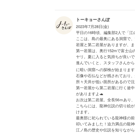
トーキョーさんぽ
2023年7月28日(金)
平日の16時頃、編集部2人で「
ここは、島の最奥にある洞窟で、
岩屋と第二岩屋がありますが、ま
第一岩屋は、奥行152mで富士
ヤリ。夏に入ると気持ちが良いで
進んでいくと、スタッフさんから
に暗い洞窟への探検が始まります
石像や石仏などが残されており、
所々天井が低い箇所があるので注
第一岩屋から第二岩屋に行く途中
がありますよ🐢
お次は第二岩屋。全長56ｍあり
こちらには、龍神伝説の切り絵が
けます。
最奥部に祀られている龍神様の前
叩いてみました！迫力満点の龍神
江ノ島の歴史や伝説を知りながら