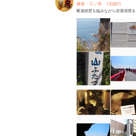
鎌倉・江ノ島 1泊旅行
断崖絶壁を臨みながら岩屋洞窟を