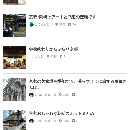
京都･岡崎はアートと武道の聖地です
こてめんどう
京都
24
学校終わりからぶらり京都
ぶちお
京都
3
京都の美意識を堪能する、暮らすように旅する京都さ
んぽ。
a_tabi_channel
京都
7
京都おしゃれな朝活スポットまとめ
a_tabi_channel
京都
3