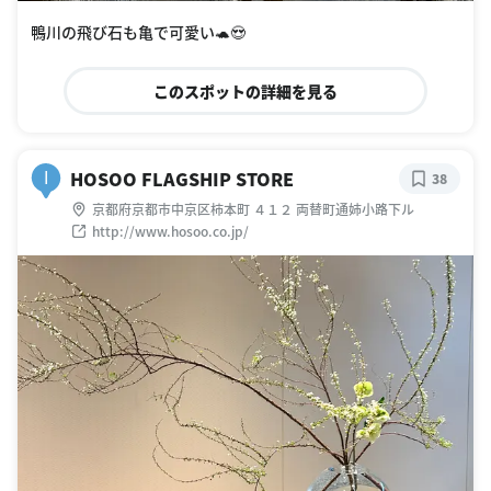
鴨川の飛び石も亀で可愛い🐢😍
このスポットの詳細を見る
HOSOO FLAGSHIP STORE
I
38
京都府京都市中京区柿本町 ４１２ 両替町通姉小路下ル
http://www.hosoo.co.jp/