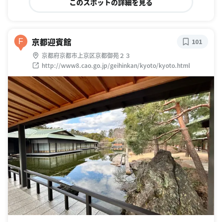
このスポットの詳細を見る
京都迎賓館
F
101
京都府京都市上京区京都御苑２３
http://www8.cao.go.jp/geihinkan/kyoto/kyoto.html