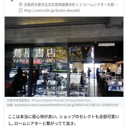
京都府京都市左京区岡崎最勝寺町１３ ロームシアター京都 パ
ークプラザ1階
http://real.tsite.jp/kyoto-okazaki/
京都岡崎蔦屋書店 - Picture of Kyoto Okazaki Tsutaya Bookstore ...
出典：
tripadvisor.com/LocationPhotoDirectLink-g298564-d13788112-i328060159-K
yoto_Okazaki_Tsutaya_Bookstore-Kyoto_Kyoto_Prefecture_Kinki.html
ここは本当に居心地が良い。ショップのセレクトも全部可愛い
し、ロームシアターと繋がってて良き。