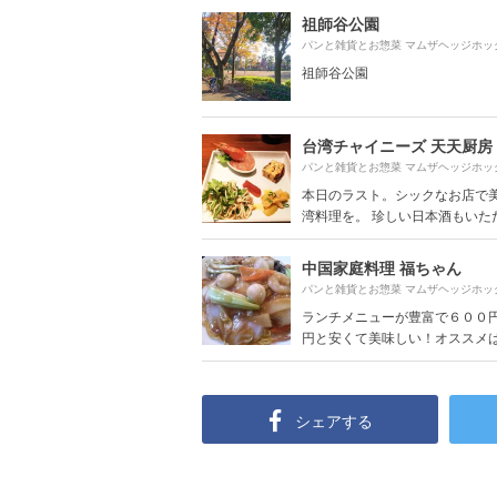
祖師谷公園
祖師谷公園
台湾チャイニーズ 天天厨房
本日のラスト。シックなお店で
湾料理を。 珍しい日本酒もいただき
中国家庭料理 福ちゃん
ランチメニューが豊富で６００
円と安くて美味しい！オススメはレ
シェアする