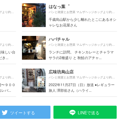
はなっ葉゜
350m
770m
パンと雑貨とお惣菜 マムザヘッジホッグより約
（徒歩6分）
パンと雑貨とお惣菜 マムザヘッジホッグより約
（徒歩1
千歳烏山駅から少し離れたとこにあるオシ
ャレなお花屋さん
ハバチャル
660m
930m
パンと雑貨とお惣菜 マムザヘッジホッグより約
（徒歩11分）
パンと雑貨とお惣菜 マムザヘッジホッグより約
（徒歩1
美味しい台
ランチに訪問。 チキンカレーとチャラマ
...
サラの2種盛り と 秋鮭のアチャ...
広味坊烏山店
760m
590m
パンと雑貨とお惣菜 マムザヘッジホッグより約
（徒歩13分）
パンと雑貨とお惣菜 マムザヘッジホッグより約
（徒歩1
円〜９００
2022年11月27日（日）放送 ●レギュラー
バ...
旅人 澤部佑さん（ハライ...
ツイートする
LINEで送る