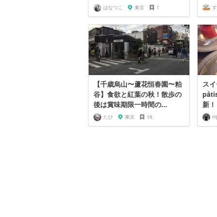
はなつこ
東京
1
す
【千歳烏山〜蘆花恒春園〜粕
スイ
谷】食欲と紅葉の秋！散歩の
pât
後は賞味期限一時間の...
新！
たぴ
東京
16
m