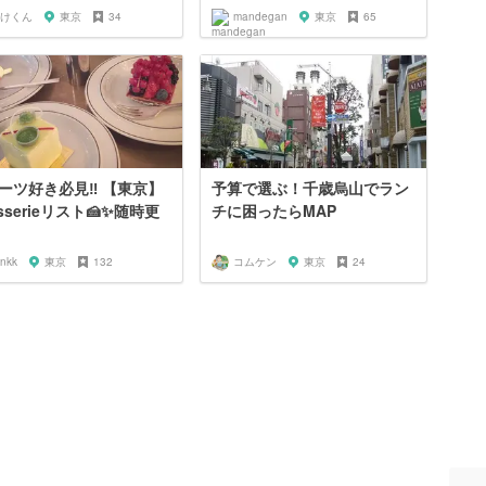
けくん
東京
34
mandegan
東京
65
ーツ好き必見‼︎ 【東京】
予算で選ぶ！千歳烏山でラン
isserieリスト🍰✨随時更
チに困ったらMAP
jnkk
東京
132
コムケン
東京
24