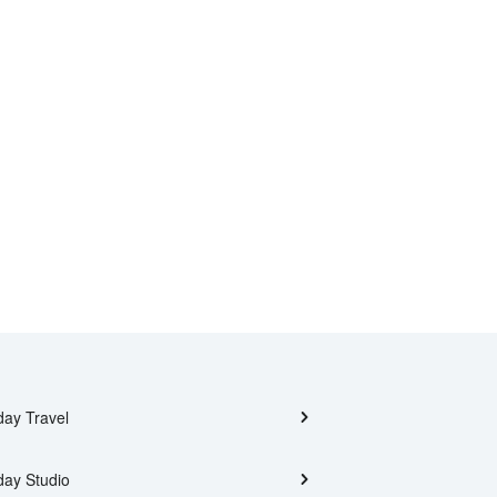
day Travel
day Studio