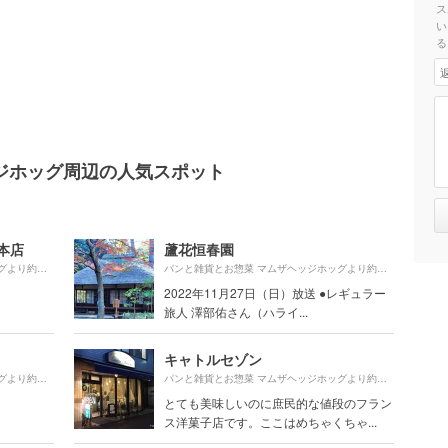
ス
い
る
ジホッグ周辺の人気スポット
本店
蘆花恒春園
520m
830m
パンと雑貨とお惣菜 マムザヘッジホッグより約
（徒歩9分）
パンと雑貨とお惣菜 マムザヘッジホッグより約
（徒歩1
2022年11月27日（日）放送 ●レギュラー
旅人 澤部佑さん（ハライ...
キャトルセゾン
50m
820m
パンと雑貨とお惣菜 マムザヘッジホッグより約
（徒歩1分）
パンと雑貨とお惣菜 マムザヘッジホッグより約
（徒歩1
とても美味しいのに庶民的な値段のフラン
ス洋菓子店です。ここはめちゃくちゃ...