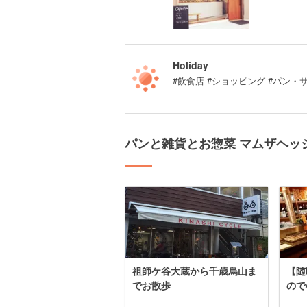
Holiday
#飲食店 #ショッピング #パン・
パンと雑貨とお惣菜 マムザヘッ
祖師ケ谷大蔵から千歳烏山ま
【随
でお散歩
ので