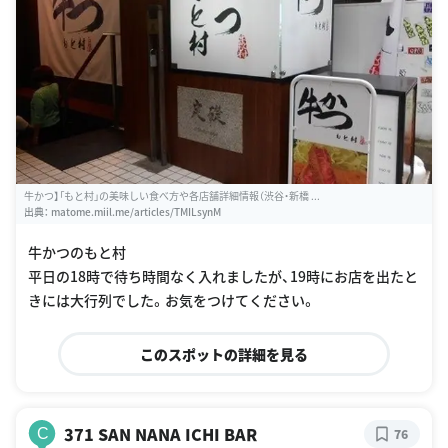
牛かつ】「もと村」の美味しい食べ方や各店舗詳細情報（渋谷・新橋 ...
出典：
matome.miil.me/articles/TMILsynM
牛かつのもと村
平日の18時で待ち時間なく入れましたが、19時にお店を出たと
きには大行列でした。お気をつけてください。
このスポットの詳細を見る
371 SAN NANA ICHI BAR
C
76