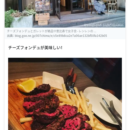
チーズフォンデュとガレットが絶品♡恵比寿で女子会 - レンレンの ...
出典：
blog.goo.ne.jp/007chima/e/c5e89b8ca2e7a06ae132bf50fa142b05
チーズフォンデュが美味しい！