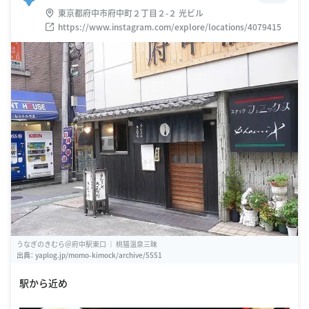
東京都府中市府中町２丁目２-２ 光ビル
https://www.instagram.com/explore/locations/4079415
うなぎのきむら＠府中駅東口 ｜ 桃猫温泉三昧
出典：
yaplog.jp/momo-kimock/archive/5551
駅から近め