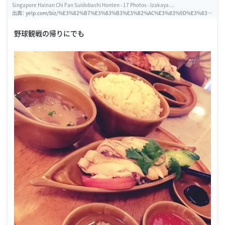
Singapore Hainan Chi Fan Suidobashi Honten - 17 Photos - Izakaya ...
出典：
yelp.com/biz/%E3%82%B7%E3%83%B3%E3%82%AC%E3%83%9D%E3%83%
BC%E3%83%AB%E6%B5%B7%E5%8D%97%E9%B6%8F%E9%A3%AF%E6%B0%B
4%E9%81%93%E6%A9%8B%E6%9C%AC%E5%BA%97-%E5%8D%83%E4%BB%A
野球観戦の帰りにでも
3%E7%94%B0%E5%8C%BA