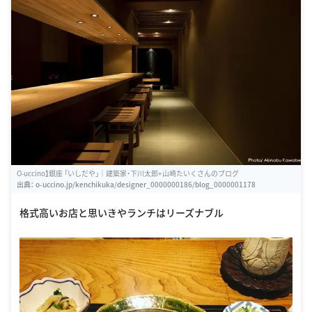
O-uccino】銀座 「いしだや」｜建築家・下川太郎+山崎たいくさんのブログ
出典：
o-uccino.jp/kenchikuka/designer_0000000186/blog_0000001178
格式高いお店と思いきやランチはリーズナブル