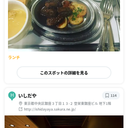
ランチ
このスポットの詳細を見る
いしだや
H
114
東京都中央区銀座３丁目１３-２ 登栄東銀座ビル 地下1階
http://ishidayaya.sakura.ne.jp/