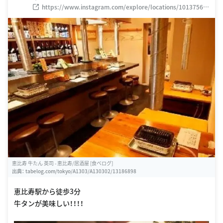
https://www.instagram.com/explore/locations/10137561
95
恵比寿 牛たん 英司 - 恵比寿/居酒屋 [食べログ]
出典：
tabelog.com/tokyo/A1303/A130302/13186898
恵比寿駅から徒歩3分
牛タンが美味しい！！！！