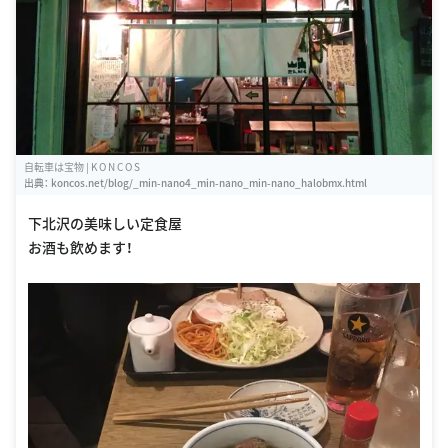
自転車は宝物 | K O N C O S
出典：
koncos.net/blog/_min-nano4_min-nano_min-nano_halobmx.html
下北沢の美味しい定食屋
お酒も飲めます！