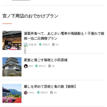
宮ノ下周辺のおでかけプラン
湯葉丼食べて、あじさい電車や海賊船も！子連れで箱
根一泊二日満喫プラン
佐藤 愛
神奈川
23
家族と過ごす箱根と小田原城
Bell
神奈川
26
癒しを求めて芸術と食の旅【箱根】
mina.
神奈川
29