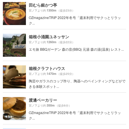
田むら銀かつ亭
1350m
宮ノ下より約
（徒歩23分）
OZmagazineTRIP 2022年冬号「週末利用でサクっとリラッ
ク...
箱根小涌園ユネッサン
1260m
宮ノ下より約
（徒歩22分）
エモ旅 BBQガーデン 森の音(BBQ) 元湯 森の湯(温泉) レスト...
箱根クラフトハウス
1470m
宮ノ下より約
（徒歩25分）
陶芸やガラスのコップ作り、陶器へのペインティングなどがで
きる体験スポット...
渡邊ベーカリー
350m
宮ノ下より約
（徒歩6分）
OZmagazineTRIP 2022年冬号「週末利用でサクっとリラッ
ク...