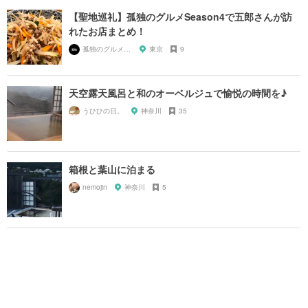
【聖地巡礼】孤独のグルメSeason4で五郎さんが訪
れたお店まとめ！
孤独のグルメ大好き芸人
東京
9
天空露天風呂と和のオーベルジュで愉悦の時間を♪
うひひの日。
神奈川
35
箱根と葉山に泊まる
nemojin
神奈川
5