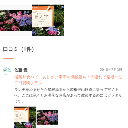
口コミ（1件）
佐藤 愛
2018年7月3日
湯葉丼食べて、あじさい電車や海賊船も！子連れで箱根一泊
二日満喫プラン
ランチを済ませたら箱根湯本から箱根登山鉄道に乗って宮ノ下
へ。ここは色々とお洒落なお店があって散策するのにはピッタリ
です。