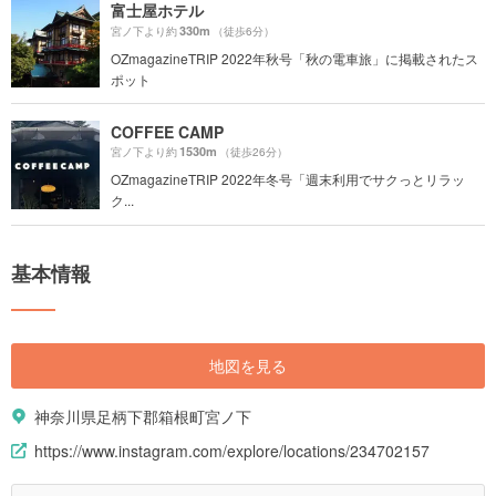
富士屋ホテル
330m
宮ノ下より約
（徒歩6分）
OZmagazineTRIP 2022年秋号「秋の電車旅」に掲載されたス
ポット
COFFEE CAMP
1530m
宮ノ下より約
（徒歩26分）
OZmagazineTRIP 2022年冬号「週末利用でサクっとリラッ
ク...
基本情報
地図を見る
神奈川県足柄下郡箱根町宮ノ下
https://www.instagram.com/explore/locations/234702157