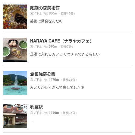
彫刻の森美術館
850m
宮ノ下より約
（徒歩15分）
芸術は爆発なんだﾈ。
NARAYA CAFE（ナラヤカフェ）
370m
宮ノ下より約
（徒歩7分）
足湯に入れるカフェ サウナもできるらしい
箱根強羅公園
1470m
宮ノ下より約
（徒歩25分）
みどりがたくさんで癒しでした🌱
強羅駅
1440m
宮ノ下より約
（徒歩25分）
．