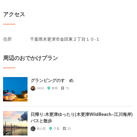
アクセス
住所
千葉県木更津市金田東２丁目１０-１
周辺のおでかけプラン
グランピングのすゝめ
mmm
静岡
70
日帰り:木更津ゆったり(木更津WildBeach~江川海岸)
バスと散歩
春の星
千葉
33