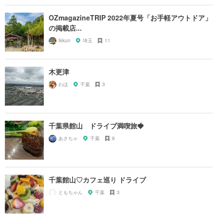
OZmagazineTRIP 2022年夏号「お手軽アウトドア」
の掲載店...
Ikkun
埼玉
11
木更津
わほ
千葉
3
千葉県館山 ドライブ満喫旅🍓
あさちゃ
千葉
9
千葉館山♡カフェ巡り ドライブ
ともちゃん
千葉
3