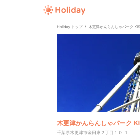
Holiday トップ
木更津かんらんしゃパーク KISA
木更津かんらんしゃパーク KIS
千葉県木更津市金田東２丁目１０-１