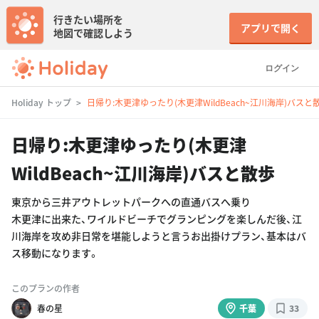
行きたい場所を
アプリで開く
地図で確認しよう
ログイン
Holiday トップ
日帰り:木更津ゆったり(木更津WildBeach~江川海岸)バスと
日帰り:木更津ゆったり(木更津
WildBeach~江川海岸)バスと散歩
東京から三井アウトレットパークへの直通バスへ乗り
木更津に出来た、ワイルドビーチでグランピングを楽しんだ後、江
川海岸を攻め非日常を堪能しようと言うお出掛けプラン、基本はバ
ス移動になります。
このプランの作者
春の星
千葉
33