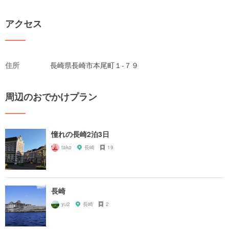
アクセス
住所
長崎県長崎市本尾町１-７９
周辺のおでかけプラン
憧れの長崎2泊3日
tako
長崎
19
長崎
yu2
長崎
2