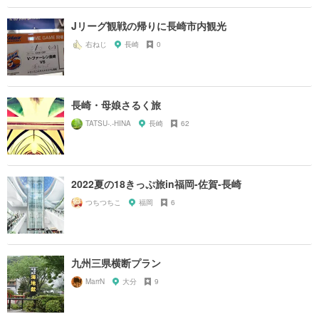
Jリーグ観戦の帰りに長崎市内観光
右ねじ
長崎
0
長崎・母娘さるく旅
TATSU-.-HINA
長崎
62
2022夏の18きっぷ旅in福岡-佐賀-長崎
つちつちこ
福岡
6
九州三県横断プラン
MarrN
大分
9