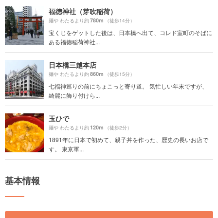
福徳神社（芽吹稲荷）
780m
麺や わたるより約
（徒歩14分）
宝くじをゲットした後は、日本橋へ出て、コレド室町のそばに
ある福徳稲荷神社...
日本橋三越本店
860m
麺や わたるより約
（徒歩15分）
七福神巡りの前にちょこっと寄り道。 気忙しい年末ですが、
綺麗に飾り付けら...
玉ひで
120m
麺や わたるより約
（徒歩2分）
1891年に日本で初めて、親子丼を作った、歴史の長いお店で
す。 東京軍...
基本情報