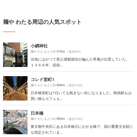
麺や わたる周辺の人気スポット
小網神社
310m
麺や わたるより約
（徒歩6分）
当地にはかつて恵心僧都源信が編んだ草庵が位置していた。
１４６６年、疫病...
コレド室町1
800m
麺や わたるより約
（徒歩14分）
日本橋室町は1日いても飽きない街になりました。映画館もお
買い物もカフェも...
日本橋
800m
麺や わたるより約
（徒歩14分）
東京都中央区にある日本橋川にかかる橋で、国の重要文化財に
も指定されていま...