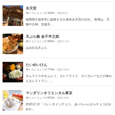
水天宮
320m
麺や わたるより約
（徒歩6分）
福岡県久留米市に鎮座する久留米水天宮の分社。 祭神は、天
御中主神、安徳天...
天ぷら飯 金子半之助
660m
麺や わたるより約
（徒歩11分）
はみ出る天ぷら
たいめいけん
710m
麺や わたるより約
（徒歩12分）
オムライスやオムレツ、カレーライス、カツカレーなどが味わ
えるレストラン。...
マンダリンオリエンタル東京
910m
麺や わたるより約
（徒歩16分）
2020.2.12「バレンタインチョコ」 あべちゃんからチョコがお
めか...