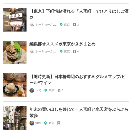
【東京】下町情緒溢れる「人形町」でひとりはしご酒
🍺
トーキョーさんぽ
東京
3
編集部オススメ🍧東京かき氷まとめ
トーキョーさんぽ
東京
4
【随時更新】日本橋周辺のおすすめグルメマップ/ビ
ール/ワイン
うで
東京
3
年末の買い出しを兼ねて！人形町と水天宮をぷらぷら
散歩
fumi
東京
5