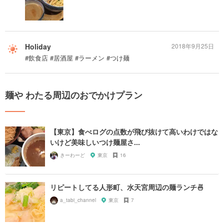
Holiday
2018年9月25日
#飲食店 #居酒屋 #ラーメン #つけ麺
麺や わたる周辺のおでかけプラン
【東京】食べログの点数が飛び抜けて高いわけではな
いけど美味しいつけ麺屋さ...
きーわーど
東京
16
リピートしてる人形町、水天宮周辺の麺ランチ🍜
a_tabi_channel
東京
7