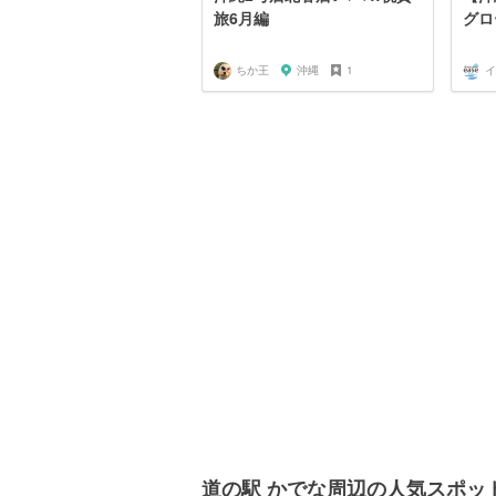
旅6月編
グロ
ちか王
沖縄
1
イ
道の駅 かでな周辺の人気スポッ