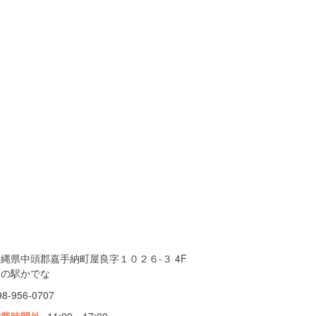
縄県中頭郡嘉手納町屋良字１０２６-３ 4F
道の駅かでな
98-956-0707