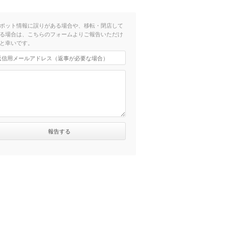
ポット情報に誤りがある場合や、移転・閉店して
る場合は、こちらのフォームよりご報告いただけ
と幸いです。