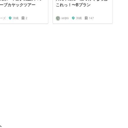
ーブカヤックツアー
これっ！〜Bプラン
ーズ
沖縄
2
seijiro
沖縄
147
ト