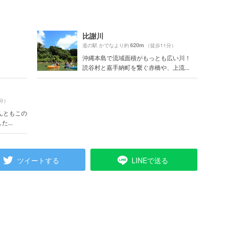
比謝川
620m
道の駅 かでなより約
（徒歩11分）
沖縄本島で流域面積がもっとも広い川！
読谷村と嘉手納町を繋ぐ赤橋や、上流...
分）
んともこの
...
ツイートする
LINEで送る