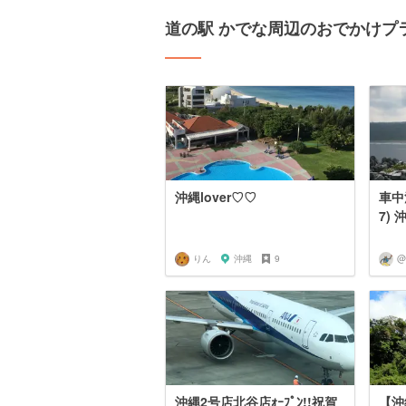
道の駅 かでな周辺のおでかけプ
沖縄lover♡♡
車中泊
7) 
りん
沖縄
9
沖縄2号店北谷店ｫｰﾌﾟﾝ!!祝賀
【沖