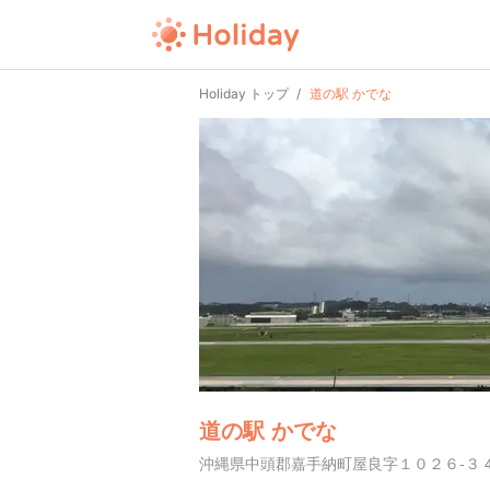
Holiday トップ
道の駅 かでな
道の駅 かでな
沖縄県中頭郡嘉手納町屋良字１０２６-３ 4