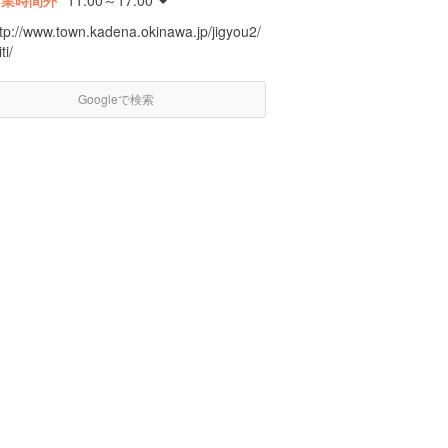
営業時間外
11:00～17:00
ttp://www.town.kadena.okinawa.jp/jigyou2/
ti/
Googleで検索