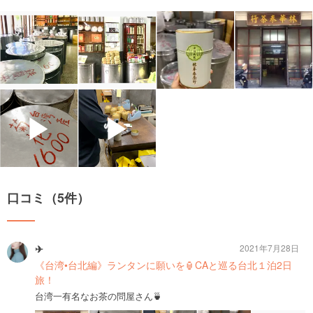
▶
▶
口コミ（5件）
✈︎
2021年7月28日
《台湾•台北編》ランタンに願いを🏮CAと巡る台北１泊2日
旅！
台湾一有名なお茶の問屋さん🍵