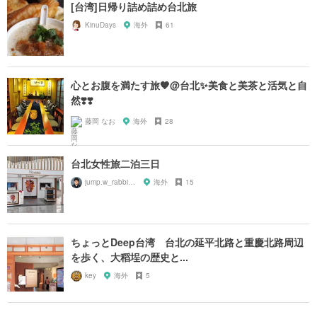
[台湾]日帰り詰め詰め台北旅
KinuDays
海外
61
心とお腹を満たす旅🧡@台北✨美食と美茶と活気と自
然❣️❣️
藤岡 なお
海外
28
台北女性旅二泊三日
jump.w_rabbitkun
海外
15
ちょっとDeep台湾 台北の延平北路と重慶北路周辺
を歩く、大稻埕の歴史と...
key
海外
5