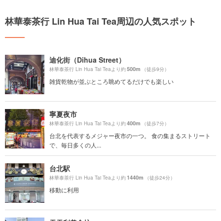
林華泰茶行 Lin Hua Tai Tea周辺の人気スポット
迪化街（Dihua Street）
500m
林華泰茶行 Lin Hua Tai Teaより約
（徒歩9分）
雑貨乾物が並ぶところ眺めてるだけでも楽しい
寧夏夜市
400m
林華泰茶行 Lin Hua Tai Teaより約
（徒歩7分）
台北を代表するメジャー夜市の一つ。 食の集まるストリート
で、毎日多くの人...
台北駅
1440m
林華泰茶行 Lin Hua Tai Teaより約
（徒歩24分）
移動に利用