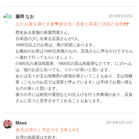
藤岡 なお
2019年5月2日
心とお腹を満たす旅🧡@台北✨美食と美茶と活気と自然❣️❣️
歴史ある老舗の茶葉問屋さん。
日本語の少し出来る店員さんが1人。
1000元以上のお茶は、奥の別室にあります。
お薦めのお茶は1000元前後のもの。店員さんに声をかけてそちら
へ連れて行ってもらいましょう。
(1000元の凍頂烏龍茶、1600元の高山烏龍茶などです。)このへん
は、他のお店と比べても、コスパが良いと思います。
あとは元々が文山包種茶の産地出身ということもあり、文山包種
茶（こちらのお店では清茶と呼んでいます）は手頃でお買い得な
ものが多いと思います。
後ろの方には焙煎や選別などの仕上げを行う作業場があり、店員
さんに言うと見学させてくれることもあります。
Masa
2018年5月12日
来月台湾行く予定です【考え中】
台湾の烏龍茶は大好き。