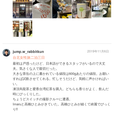
jump.w_rabbitkun
2019年11月6日
台北女性旅二泊三日
最初は戸惑ったけど、日本語ができるスタッフがいるので大丈
夫。気さくな人で親切だった。
大きな茶缶の上に書かれている値段は600gあたりの値段。お願い
すれば試飲させてくれる。忙しそうだけど、気軽に声かければい
い。
凍頂烏龍茶と蜜香台湾紅茶を購入。どちらも香りがよく、飲んだ
時にびっくりした。
ちょうどスイッチの撮影クルーに遭遇。
Imaruと高橋ひとみがきていた。高橋ひとみが細くて綺麗でびっく
り‼️