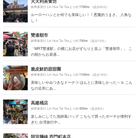
天天利美食坊
1780m
林華泰茶行 Lin Hua Tai Teaより約
（徒歩30分）
ルーローハンとか何でも美味しい！！悪魔的うまさ。 八角な
し！
雙連朝市
740m
林華泰茶行 Lin Hua Tai Teaより約
（徒歩13分）
「MRT雙連駅」の横にお店がずらりと並ぶ「雙連朝市」。 こ
の朝からお昼過...
脆皮鮮奶甜甜圈
1100m
林華泰茶行 Lin Hua Tai Teaより約
（徒歩19分）
美味しいやみつきなドーナツ ほんとに美味しかった～☺️ こん
なの近所にあ...
高建桶店
450m
林華泰茶行 Lin Hua Tai Teaより約
（徒歩8分）
楽しみにしてた漁師風バッグ こちらで買ったポーチが便利す
ぎた 台湾旅行中...
阿宗麺線 西門町本店