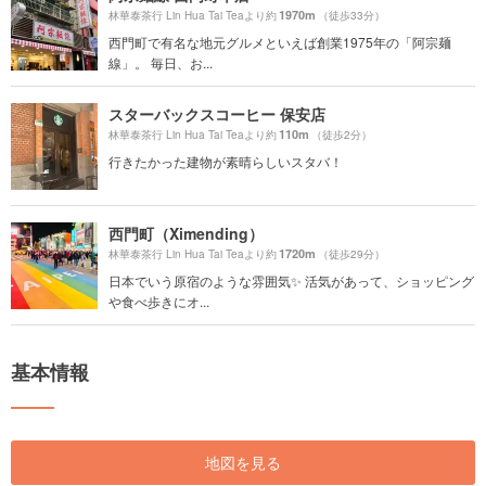
1970m
林華泰茶行 Lin Hua Tai Teaより約
（徒歩33分）
西門町で有名な地元グルメといえば創業1975年の「阿宗麺
線」。 毎日、お...
スターバックスコーヒー 保安店
110m
林華泰茶行 Lin Hua Tai Teaより約
（徒歩2分）
行きたかった建物が素晴らしいスタバ！
西門町（Ximending）
1720m
林華泰茶行 Lin Hua Tai Teaより約
（徒歩29分）
日本でいう原宿のような雰囲気✨ 活気があって、ショッピング
や食べ歩きにオ...
基本情報
地図を見る