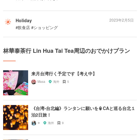
Holiday
2023年2月5日
#飲食店 #ショッピング
林華泰茶行 Lin Hua Tai Tea周辺のおでかけプラン
来月台湾行く予定です【考え中】
Masa
海外
5
《台湾•台北編》ランタンに願いを🏮CAと巡る台北１
泊2日旅！
✈︎
海外
9