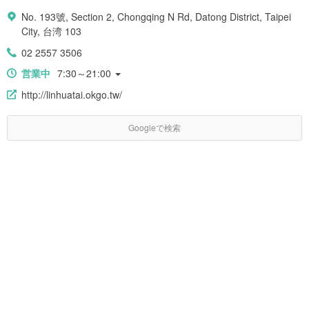
No. 193號, Section 2, Chongqing N Rd, Datong District, Taipei
City, 台湾 103
02 2557 3506
営業中
7:30～21:00
http://linhuatai.okgo.tw/
Googleで検索