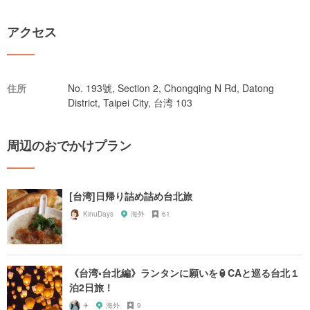
アクセス
住所
No. 193號, Section 2, Chongqing N Rd, Datong
District, Taipei City, 台湾 103
周辺のおでかけプラン
[台湾]日帰り詰め詰め台北旅
KinuDays
海外
61
《台湾•台北編》ランタンに願いを🏮CAと巡る台北１
泊2日旅！
✈︎
海外
9