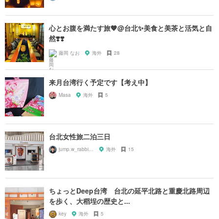
心とお腹を満たす旅🧡@台北✨美食と美茶と活気と自
然❣️❣️
藤岡 なお
海外
28
来月台湾行く予定です【考え中】
Masa
海外
5
台北女性旅二泊三日
jump.w_rabbitkun
海外
15
ちょっとDeep台湾 台北の延平北路と重慶北路周辺
を歩く、大稻埕の歴史と...
key
海外
5