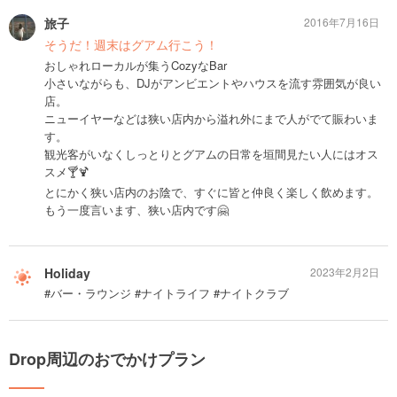
旅子
2016年7月16日
そうだ！週末はグアム行こう！
おしゃれローカルが集うCozyなBar
小さいながらも、DJがアンビエントやハウスを流す雰囲気が良い
店。
ニューイヤーなどは狭い店内から溢れ外にまで人がでて賑わいま
す。
観光客がいなくしっとりとグアムの日常を垣間見たい人にはオス
スメ🍸🍹
とにかく狭い店内のお陰で、すぐに皆と仲良く楽しく飲めます。
もう一度言います、狭い店内です🤗
Holiday
2023年2月2日
#バー・ラウンジ #ナイトライフ #ナイトクラブ
Drop周辺のおでかけプラン