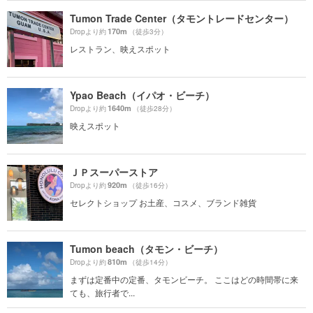
Tumon Trade Center（タモントレードセンター）
170m
Dropより約
（徒歩3分）
レストラン、映えスポット
Ypao Beach（イパオ・ビーチ）
1640m
Dropより約
（徒歩28分）
映えスポット
ＪＰスーパーストア
920m
Dropより約
（徒歩16分）
セレクトショップ お土産、コスメ、ブランド雑貨
Tumon beach（タモン・ビーチ）
810m
Dropより約
（徒歩14分）
まずは定番中の定番、タモンビーチ。 ここはどの時間帯に来
ても、旅行者で...