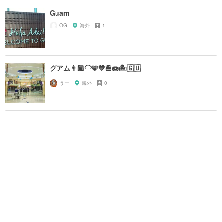
Guam
OG
海外
1
グアム👨🏾‍🦲🩵💙🍔🍩🏝️🇬🇺
うー
海外
0