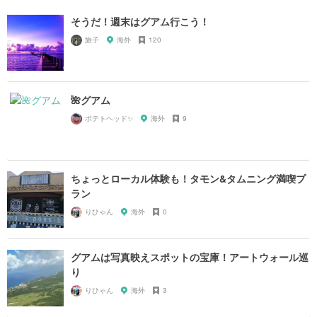
そうだ！週末はグアム行こう！
旅子
海外
120
🌺グアム
ポテトヘッド✨
海外
9
ちょっとローカル体験も！タモン&タムニング満喫プ
ラン
りひゃん
海外
0
グアムは写真映えスポットの宝庫！アートウォール巡
り
りひゃん
海外
3