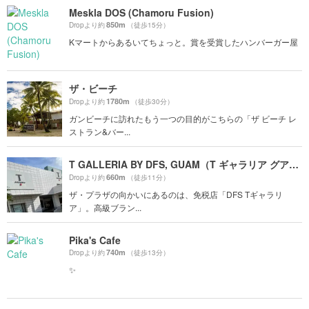
Meskla DOS (Chamoru Fusion)
850m
Dropより約
（徒歩15分）
Kマートからあるいてちょっと。賞を受賞したハンバーガー屋
ザ・ビーチ
1780m
Dropより約
（徒歩30分）
ガンビーチに訪れたもう一つの目的がこちらの「ザ ビーチ レ
ストラン&バー...
T GALLERIA BY DFS, GUAM（T ギャラリア グアム by DFS）
660m
Dropより約
（徒歩11分）
ザ・プラザの向かいにあるのは、免税店「DFS Tギャラリ
ア」。高級ブラン...
Pika's Cafe
740m
Dropより約
（徒歩13分）
✨