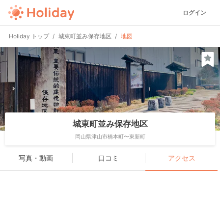
ログイン
Holiday トップ
城東町並み保存地区
地図
城東町並み保存地区
岡山県津山市橋本町〜東新町
写真・動画
口コミ
アクセス