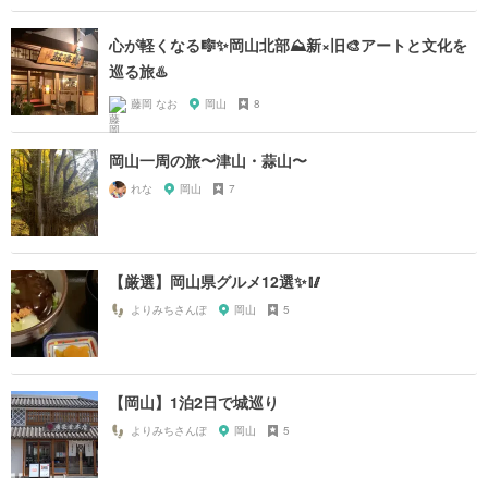
心が軽くなる🎼✨岡山北部⛰新×旧🎨アートと文化を
巡る旅♨️
藤岡 なお
岡山
8
岡山一周の旅〜津山・蒜山〜
れな
岡山
7
【厳選】岡山県グルメ12選✨🥢
よりみちさんぽ
岡山
5
【岡山】1泊2日で城巡り
よりみちさんぽ
岡山
5