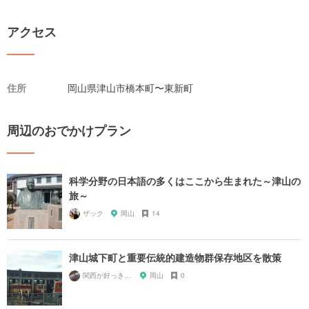
アクセス
住所
岡山県津山市橋本町〜東新町
周辺のおでかけプラン
科学分野の日本語の多くはここから生まれた～津山の
旅～
ザック
岡山
14
津山城下町と重要伝統的建造物群保存地区を散策
関西が好っきゃねん
岡山
0