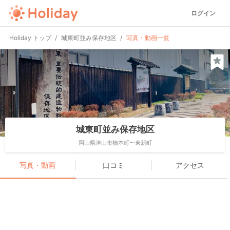
ログイン
Holiday トップ
城東町並み保存地区
写真・動画一覧
城東町並み保存地区
岡山県津山市橋本町〜東新町
写真・動画
口コミ
アクセス