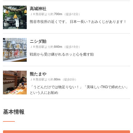
高城神社
700m
ＪＲ熊谷駅より約
（徒歩12分）
熊谷市役所の近くです。 日本一長い？おみくじがあります！
ニシダ飴
840m
ＪＲ熊谷駅より約
（徒歩15分）
戦前から受け継がれるホッと心を癒す飴
熊たまや
80m
ＪＲ熊谷駅より約
（徒歩2分）
「うどんだけでは物足りない！」「美味しいTKGで締めたい」
という人にお勧め
基本情報