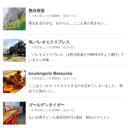
熊谷桜堤
620m
ＪＲ熊谷駅より約
（徒歩11分）
屋台あるのかな、わからん。ここも菜の花きれい。、
SLパレオエクスプレス
210m
ＪＲ熊谷駅より約
（徒歩4分）
「パレオエクスプレス」は秩父鉄道が1988年3月より運行して
いるＳＬ列車...
boulangerie Matsuoka
630m
ＪＲ熊谷駅より約
（徒歩11分）
ここはうっかり リクエストするのを忘れてしまいました。 熊
谷で人気のパン...
ゴールデンタイガー
410m
ＪＲ熊谷駅より約
（徒歩7分）
なにわ男子どっち派20230721道枝 卵かけラーメン