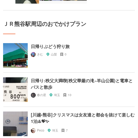
ＪＲ熊谷駅周辺のおでかけプラン
日帰りぶどう狩り旅
きむ
山梨
0
日帰り:秩父大満喫(秩父華厳の滝~羊山公園)と電車と
バスと散歩
春の星
埼玉
10
[川越•熊谷]クリスマスは女友達と都会を抜けて楽しむ
1泊♨️💝✨
Peco
埼玉
7