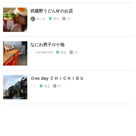
武蔵野うどん🥢のお店
れいな
埼玉
12
なにわ男子ロケ地
p47j9w7r5d
埼玉
12
Ｏne day ＣＨＩＣＨＩＢＵ
埼玉
41