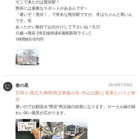
そこで来たのは熊谷駅！
熊谷には素敵なスポットがあるんです✨
「暑いぞ！熊谷！」で有名な熊谷駅ですが、冬はちゃんと寒いん
です。笑
あったかい格好でお出かけして下さいね！💪🏻
川越→熊谷 [埼京線快速&湘南新宿ライン]
1時間8分/970円
春の星
2016年7月8日
日帰り:秩父大満喫(秩父華厳の滝~羊山公園)と電車とバスと散
歩
暑いのでお馴染み"熊谷"秩父線の始発になります。ローカル線の味
わい深い風景が広がります。