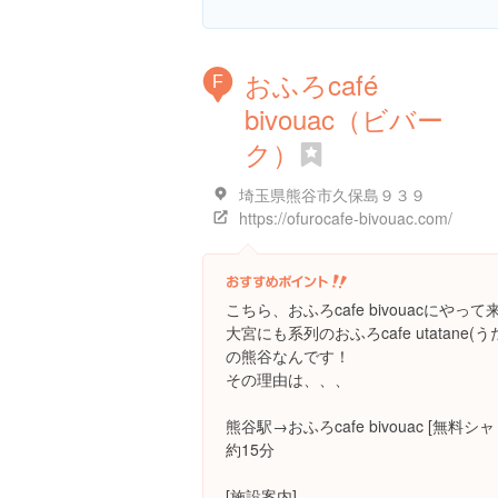
おふろcafé
F
bivouac（ビバー
ク）
埼玉県熊谷市久保島９３９
https://ofurocafe-bivouac.com/
こちら、おふろcafe bivouacにやっ
大宮にも系列のおふろcafe utatan
の熊谷なんです！
その理由は、、、
熊谷駅→おふろcafe bivouac [無料シ
約15分
[施設案内]