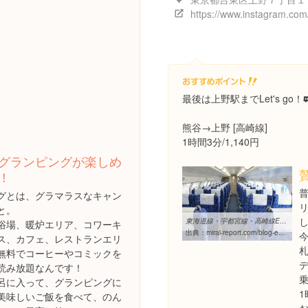
最後は上野駅までLet's go！
熊谷→上野 [高崎線]
1時間3分/1,140円
グランピングが楽しめ
！
グとは、グラマラスなキャン
と。
し
東海道線・宇都宮線・高崎線E233系3000番台 - Reports for the future ...
浴場、暖炉エリア、コワーキ
出典：
mirai-report.com/blog-entry-1166.html
ス、カフェ、レストランエリ
無料でコーヒーやコミックを
読み放題なんです！
呂に入って、グランピングに
1
美味しいご飯を食べて、のん