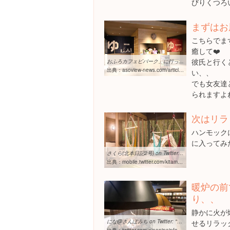
びりくつろ
まずはお
こちらでま
癒して❤️
彼氏と行く
おふろカフェビバーク」に行ってきた！温泉施設でグランピング体験！？
出典：
asoview-news.com/article/10524
い、、
でも女友達
られますよ
次はリラ
ハンモック
に入ってみ
さくら(北本日記2号) on Twitter: "【熊谷】おふろカフェbivouac ...
出典：
mobile.twitter.com/kitamoto_nikki2/status/773927795994955777
暖炉の前
り、、
静かに火が
にな@さんぽみち on Twitter: "【おふろcafé bivouac（カフェビバーク ...
せるリラッ
出典：
twitter.com/ninaninainfo/status/773887273808998401