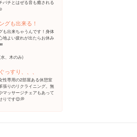
チパチとはぜる音も癒される
️
ングも出来る！
グも出来ちゃうんです！身体
心地よい疲れが出たらお休み

円(水、木のみ)
ぐっすり、、、
女性専用の2部屋ある休憩室
革張りのリクライニング。無
やマッサージチェアもあって
りです😌💭