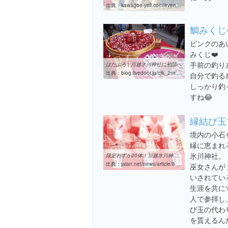
出典：
kawagoe-yell.com/event/reitaisai-hikawajinja
鯛みくじ
ピンクのあ
みくじ❤️
手前の釣り
はたぶろ | 川越氷川神社に初詣へ
出典：
blog.livedoor.jp/mk_2nr/archives/7027024.html
自分で釣る
しっかり釣
すね😂
縁結び玉
境内の小石
縁に恵まれ
氷川神社。
限定わずか20体！川越氷川神社、最強の「縁結び玉」はもう試した ...
出典：
jalan.net/news/article/8393
巫女さんが
いされてい
生涯を共に
人で参拝し
び玉の代わ
を貰えるんだ