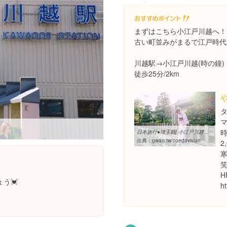
まずはこちら小江戸川越へ！
古い町並みがまるで江戸時代
川越駅→小江戸川越(時の鐘)
徒歩25分/2km
マ
日本旅行●埼玉縣] 小江戸川越変身処「美々庵」- 超值和服初體驗♪換上 ...
出典：
gwan.tw/coedovivian
2
H
う💓
h