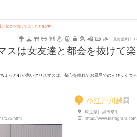
hot
type
star
camera
home
settings
profile
print
rank
mail
lock
calendar
access
達と都会を抜けて楽しむ1泊♨️💝✨
最終更新日: 17/
e
walking
cycling
nature
stroll
art
camp
history
castle
temple
cafe
gourmet
onsen
outdoor
world
public bath
shopping
general
railr
リスマスは女友達と都会を抜けて
heritage
store
go
ちょっと心が寒いクリスマスは、都心を離れてお風呂でのんびりくつろ
小江戸川越
B
埼玉県川越市幸町
ons/525.html