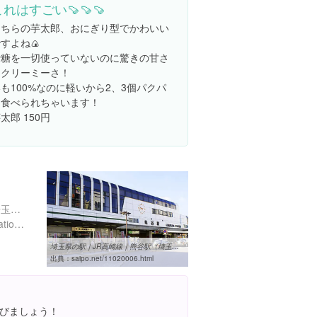
これはすごい🍠🍠🍠
こちらの芋太郎、おにぎり型でかわいい
すよね🍙
砂糖を一切使っていないのに驚きの甘さ
とクリーミーさ！
も100%なのに軽いから2、3個パクパ
ク食べられちゃいます！
太郎 150円
埼玉県熊谷市筑波２丁目 埼玉県熊谷市筑波２丁目１１５
https://www.jreast.co.jp/estation/station/info.aspx?StationCd=625
埼玉県の駅｜JR高崎線｜熊谷駅（埼玉県熊谷市） | 埼玉なび
出典：
saipo.net/11020006.html
びましょう！