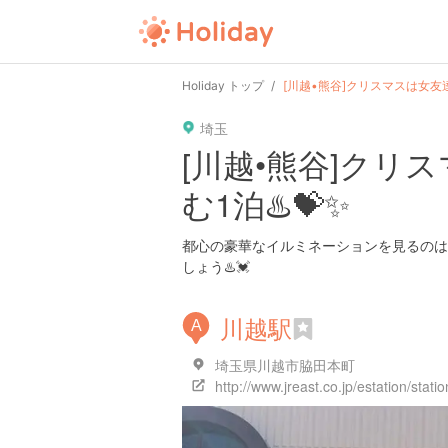
user
pin
tel
time
url
guide
Holiday トップ
[川越•熊谷]クリスマスは女友
埼玉
date
child
solitary
pet
driv
[川越•熊谷]ク
む1泊♨️💝✨
tokyo
kanagawa
osaka
kyoto
hyo
都心の豪華なイルミネーションを見るのは
しょう♨️💓
川越駅
A
埼玉県川越市脇田本町
http://www.jreast.co.jp/estation/stati