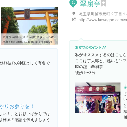
翠扇亭
C
川越氷川神社』＆『川越町歩き』。 : MINORI_MEMO2
出典：
minominori.exblog.jp/17818076
私がオススメするのはこちら
ここは芋太郎と川越いもソフ
は縁結びの神様として有名で
時の鐘→翠扇亭
徒歩1〜3分
かりお参りを！
と
しい！」とお願いばかりでは
川
は日頃の感謝を伝えましょう