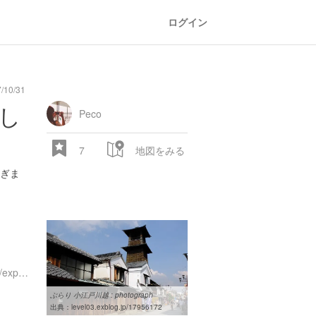
ログイン
10/31
oad
train
comic
mountain
sports
fishing
bbq
fashion
tradition
music
baby
camera
amusement
aquarium
sea
ball
baer
bell
flo
楽し
park
Peco
7
地図をみる
ぎま
28.522 px
https://www.instagram.com/explore/locations/237709998
ぶらり 小江戸川越 : photograph
出典：
level03.exblog.jp/17956172