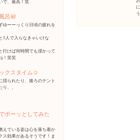
いで、最高！笑
風呂🛀
ずゆーーっくり日頃の疲れを
と1人で入らなきゃいけな
と行けば何時間でも浸かって
ね！笑笑
ックスタイム☺️
に揺られたり、後ろのテント
たり、、
でボーッとしてみた
燃えている姿は心を落ち着か
クス効果があるそうです！ま