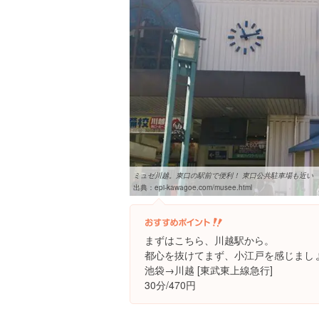
ミュゼ川越。東口の駅前で便利！ 東口公共駐車場も近い
出典：
epi-kawagoe.com/musee.html
まずはこちら、川越駅から。
都心を抜けてまず、小江戸を感じましょ
池袋→川越 [東武東上線急行]
30分/470円