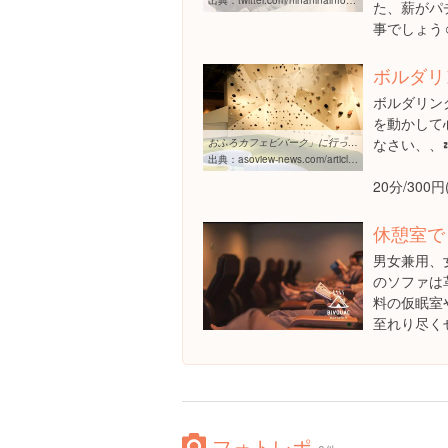
た、薪がパ
事でしょう☺
ボルダリ
ボルダリン
を動かして
なさい、、
おふろカフェビバーク」に行ってきた！温泉施設でグランピング体験！？
出典：
asoview-news.com/article/10524
20分/300
休憩室で
男女兼用、
のソファは
料の仮眠室
至れり尽くせ
フォトレポ