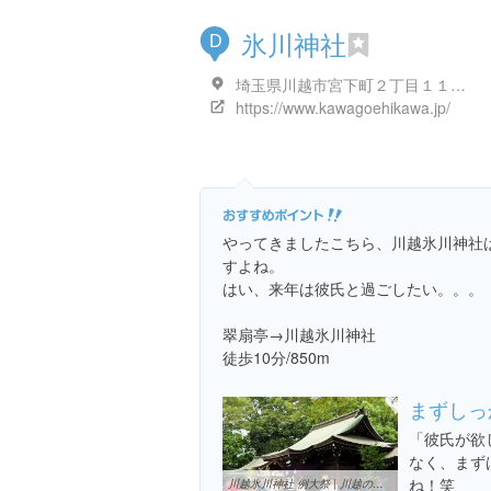
氷川神社
D
埼玉県川越市宮下町２丁目１１-３
https://www.kawagoehikawa.jp/
やってきましたこちら、川越氷川神社
すよね。
はい、来年は彼氏と過ごしたい。。。
翠扇亭→川越氷川神社
徒歩10分/850m
まずしっ
「彼氏が欲
なく、まず
ね！笑
川越氷川神社 例大祭 | 川越の観光・お出かけ情報 カワゴエール