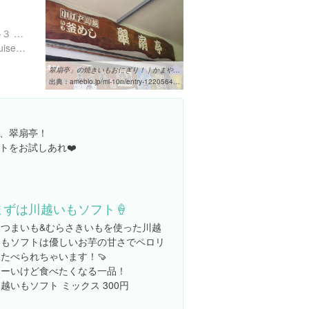
埼玉県川越市元町２丁目１-３ 小江戸横丁
http://www.kawagoe.com/suisentei/
翠扇亭」の焼きいもおにぎり！｜かまやんのこれウマいやん！
出典：
ameblo.jp/mi-10n/entry-12205643703.html
、翠扇亭！
トをお試しあれ❤️
まずは川越いもソフト🍦
さつまいも&むらさきいもを使った川越
いもソフトは優しいお芋の甘さでペロリ
たべられちゃいます！🍠
寒ーいけど食べたくなる一品！
越いもソフト ミックス 300円