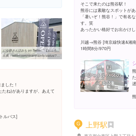
そこで来たのは熊谷駅！
熊谷には素敵なスポットがあ
「暑いぞ！熊谷！」で有名な
す。笑
あったかい格好でお出かけして
川越→熊谷 [埼京線快速&湘
1時間8分/970円
にな@さんぽみち on Twitter: "【おふろcafé bivouac（カフェビバーク ...
出典：
twitter.com/ninaninainfo/status/773887273808998401
遅
て来ました！
e(うたたね)がありますが、あえて
熊
ャトルバス]
上野駅
G
東京都台東区上野７丁目１