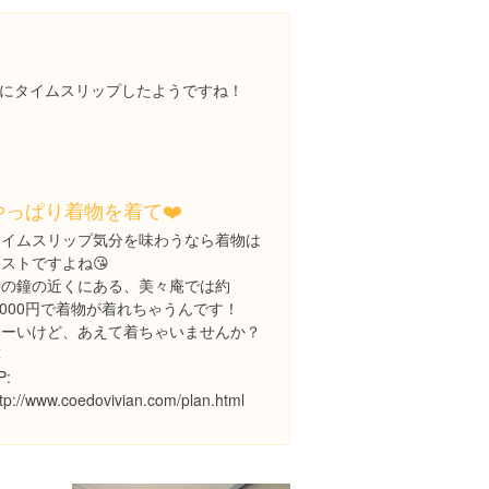
にタイムスリップしたようですね！
やっぱり着物を着て❤️
タイムスリップ気分を味わうなら着物は
ストですよね😘
時の鐘の近くにある、美々庵では約
,000円で着物が着れちゃうんです！
寒ーいけど、あえて着ちゃいませんか？
笑
P:
ttp://www.coedovivian.com/plan.html