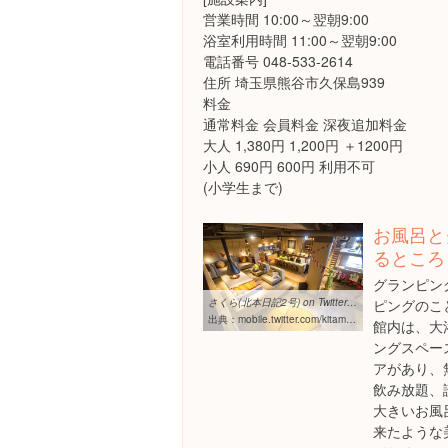
営業時間 10:00～翌朝9:00
浴室利用時間 11:00～翌朝9:00
電話番号 048-533-2614
住所 埼玉県熊谷市久保島939
料金
通常料金 会員料金 深夜追加料金
大人 1,380円 1,200円 ＋1200円
小人 690円 600円 利用不可
(小学生まで)
お風呂と
るところ
グランピン
さくら(北本日記2号) on Twitter: "【熊谷】おふろカフェbivouac ...
ピングのこ
出典：
mobile.twitter.com/kitamoto_nikki2/status/773927795994955777
館内は、大
ングスペー
アがあり、
飲み放題、
大きいお風
来たような