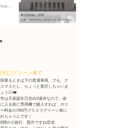
https://www.instagram.com/explore/locations/234614075/
東京回遊録 上野駅
出典：
tokyokaiyu.blog5.fc2.com/blog-entry-125.html

贅沢にグリーン車で
普段乗るときは下の普通車両。でも、ク
リスマスだし、ちょっと贅沢しちゃいま
ょう👍🏻❤️
今年は天皇誕生日含め3連休なので、改
札に入る前に専用機で購入すれば、ホリ
デー料金の780円プラスでグリーン車に
乗れちゃうんです！
時間の小旅行、贅沢ですね😍笑