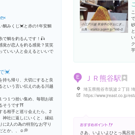
🐟
で
小江戸川越 翠扇亭の芋おにぎり | 武蔵野はしっこ町道楽
い鯛みくじ💓と赤の1年安鯛
出典：
atarico.jugem.jp/?eid=2
い
糸で鯛を釣るんです！🎣
感覚が恋人を釣る感覚？笑笑
芋
っていい人と会えるといいで
で💓
ＪＲ熊谷駅
E
を持ち帰り、大切にすると良
るという言い伝えのある川越
１つ１つ拾い集め、毎朝お祓
るそうです⛩
する相手と巡り会えたら、2
、神社に返しにいくと、縁結
りに2人の為の特別なお守り
とか、、☺️💭
さあ、いよいよひとっ風呂浴