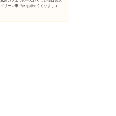
お風呂カフェでのーんびりした後は贅沢
にグリーン車で旅を締めくくりましょ
う！