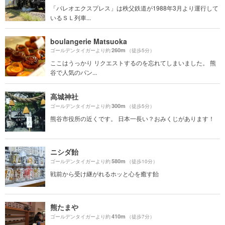
「パレオエクスプレス」は秩父鉄道が1988年3月より運行して
いるＳＬ列車...
boulangerie Matsuoka
260m
ゴールデンタイガーより約
（徒歩5分）
ここはうっかり リクエストするのを忘れてしまいました。 熊
谷で人気のパン...
高城神社
300m
ゴールデンタイガーより約
（徒歩5分）
熊谷市役所の近くです。 日本一長い？おみくじがあります！
ニシダ飴
580m
ゴールデンタイガーより約
（徒歩10分）
戦前から受け継がれるホッと心を癒す飴
熊たまや
410m
ゴールデンタイガーより約
（徒歩7分）