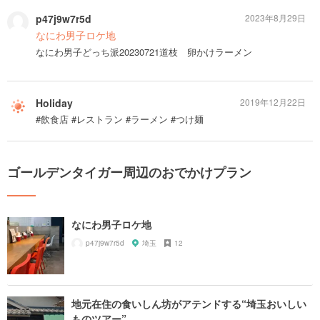
p47j9w7r5d
2023年8月29日
なにわ男子ロケ地
なにわ男子どっち派20230721道枝 卵かけラーメン
Holiday
2019年12月22日
#飲食店 #レストラン #ラーメン #つけ麺
ゴールデンタイガー周辺のおでかけプラン
なにわ男子ロケ地
p47j9w7r5d
埼玉
12
地元在住の食いしん坊がアテンドする“埼玉おいしい
ものツアー”