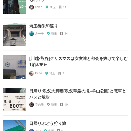
chiho
埼玉
31
埼玉御朱印巡り
みー子
埼玉
34
[川越•熊谷]クリスマスは女友達と都会を抜けて楽しむ
1泊♨️💝✨
Peco
埼玉
7
日帰り:秩父大満喫(秩父華厳の滝~羊山公園)と電車と
バスと散歩
春の星
埼玉
10
日帰りぶどう狩り旅
きむ
山梨
0