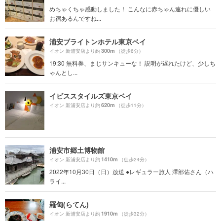
めちゃくちゃ感動しました！ こんなに赤ちゃん連れに優しい
お宿あるんですね...
浦安ブライトンホテル東京ベイ
300m
イオン 新浦安店より約
（徒歩6分）
19:30 無料券、まじサンキューな！ 説明が遅れたけど、少しち
ゃんとし...
イビススタイルズ東京ベイ
620m
イオン 新浦安店より約
（徒歩11分）
浦安市郷土博物館
1410m
イオン 新浦安店より約
（徒歩24分）
2022年10月30日（日）放送 ●レギュラー旅人 澤部佑さん（ハ
ライ...
羅甸(らてん)
1910m
イオン 新浦安店より約
（徒歩32分）