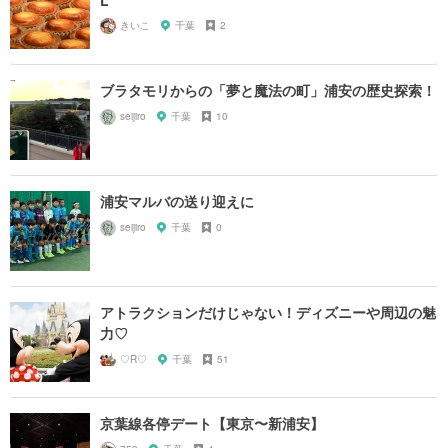
L
きいこ
千葉
2
ブラタモリからの「夢と魔法の町」浦安の歴史探索！
seijiro
千葉
10
浦安マルバの送り迎えに
seijiro
千葉
0
アトラクションだけじゃない！ディズニーや周辺の魅
力♡
♡R♡
千葉
51
京葉線各停デート【東京〜新浦安】