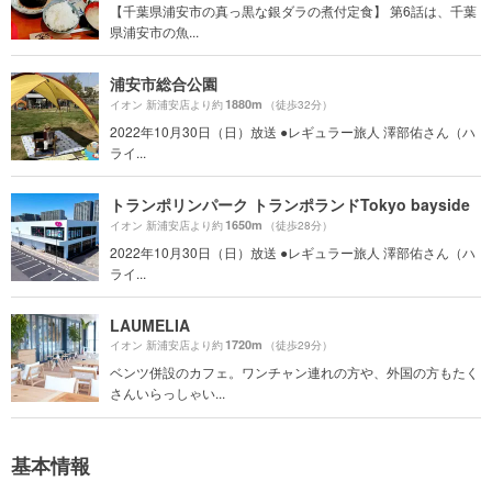
【千葉県浦安市の真っ黒な銀ダラの煮付定食】 第6話は、千葉
県浦安市の魚...
浦安市総合公園
1880m
イオン 新浦安店より約
（徒歩32分）
2022年10月30日（日）放送 ●レギュラー旅人 澤部佑さん（ハ
ライ...
トランポリンパーク トランポランドTokyo bayside
1650m
イオン 新浦安店より約
（徒歩28分）
2022年10月30日（日）放送 ●レギュラー旅人 澤部佑さん（ハ
ライ...
LAUMELIA
1720m
イオン 新浦安店より約
（徒歩29分）
ベンツ併設のカフェ。ワンチャン連れの方や、外国の方もたく
さんいらっしゃい...
基本情報