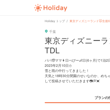
Holiday トップ
東京ディズニーランド🐭生後6
千葉
東京ディズニーラ
TDL
パパ🧓ママ👩🏻べびー👶🏻(6ヶ月)で
2023年2月10日⛄️
雪と雨の中行ってきました！
天気と18時30分閉園のせいなのか、め
して投稿させていただきます📷💭💓
プランの