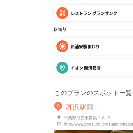
レストラン グランサンク
区切り
新浦安駅まわり
イオン 新浦安店
このプランのスポット一覧
舞浜駅
A
千葉県浦安市舞浜２６-５
http://www.jreast.co.jp/estation/sta