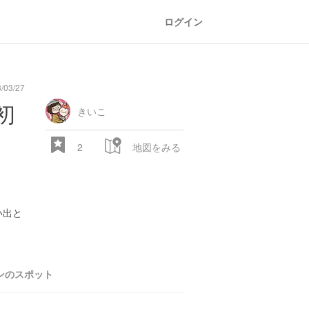
ログイン
03/27
初
きいこ
2
地図をみる
い出と
ンのスポット