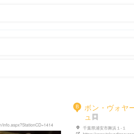
ボン・ヴォヤ
B
ュ
tion/info.aspx?StationCD=1414
千葉県浦安市舞浜１-１